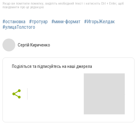
Якщо ви помітили помилку, виділіть необхідний текст і натисніть Ctrl + Enter, щоб
повідомити про це редакцію
#остановка
#тротуар
#мини-формат
#ИгорьЖелдак
#улицаТолстого
Сергій Кириченко
Поділіться та підписуйтесь на наші джерела