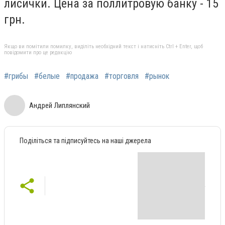
лисички. Цена за поллитровую банку - 15
грн.
Якщо ви помітили помилку, виділіть необхідний текст і натисніть Ctrl + Enter, щоб
повідомити про це редакцію
#грибы
#белые
#продажа
#торговля
#рынок
Андрей Липлянский
Поділіться та підписуйтесь на наші джерела