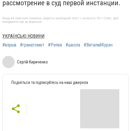
рассмотрение в суд первой инстанции.
Якщо ви помітили помилку, виділіть необхідний текст і натисніть Ctrl + Enter, щоб
повідомити про це редакцію
УКРАЇНСЬКІ НОВИНИ
#взрыв
#гранатомет
#Репки
#школа
#ВиталийКурач
Сергій Кириченко
Поділіться та підписуйтесь на наші джерела