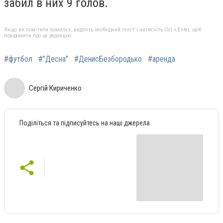
забил в них 9 голов.
Якщо ви помітили помилку, виділіть необхідний текст і натисніть Ctrl + Enter, щоб
повідомити про це редакцію
#футбол
#"Десна"
#ДенисБезбородько
#аренда
Сергій Кириченко
Поділіться та підписуйтесь на наші джерела