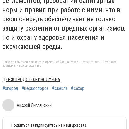
регламентов, требований санитарных
норм и правил при работе с ними, что в
свою очередь обеспечивает не только
защиту растений от вредных организмов,
но и охрану здоровья населения и
окружающей среды.
Якщо ви помітили помилку, виділіть необхідний текст і натисніть Ctrl + Enter, щоб
повідомити про це редакцію
ДЕРЖПРОДСПОЖИВСЛУЖБА
#огород
#церкоспороз
#свекла
#сахар
Андрей Липлянский
Поділіться та підписуйтесь на наші джерела