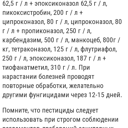
62,5 г / л + эпоксиконазол 62,5 г / л,
пикоксистробин, 200 г / л +
ципроконазол, 80 г / л, ципроконазол, 80
г / л + пропиконазол, 250 г / л,
карбендазим, 500 г / л, манкоцеб, 800г /
кг, тетраконазол, 125 г / л, флутриафол,
250 г / л, эпоксиконазол, 187 г / л +
тиофанатметил, 310 г / л. При
нарастании болезней проводят
повторные обработки, желательно
другими фунгицидами через 12-15 дней.
Помните, что пестициды следует
использовать при строгом соблюдении