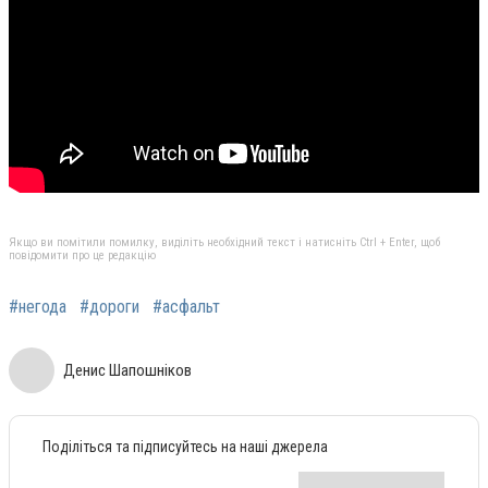
Якщо ви помітили помилку, виділіть необхідний текст і натисніть Ctrl + Enter, щоб
повідомити про це редакцію
#негода
#дороги
#асфальт
Денис Шапошніков
Поділіться та підписуйтесь на наші джерела