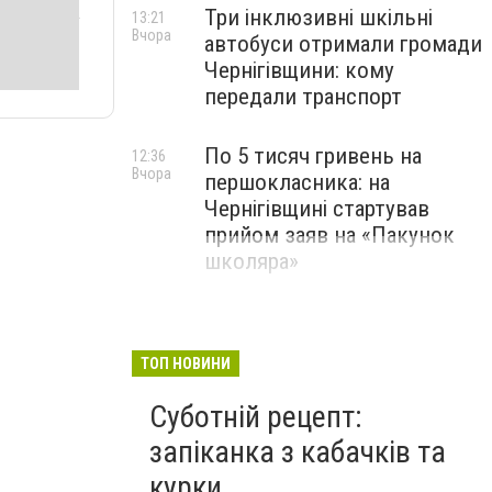
Три інклюзивні шкільні
13:21
Вчора
автобуси отримали громади
Чернігівщини: кому
передали транспорт
По 5 тисяч гривень на
12:36
Вчора
першокласника: на
Чернігівщині стартував
прийом заяв на «Пакунок
школяра»
ТОП НОВИНИ
Суботній рецепт:
запіканка з кабачків та
курки