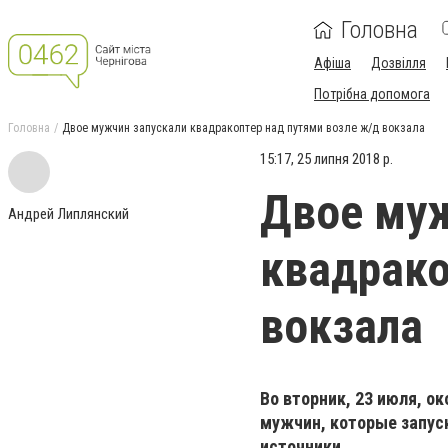
Головна
Афіша
Дозвілля
Потрібна допомога
Головна
Двое мужчин запускали квадракоптер над путями возле ж/д вокзала
15:17, 25 липня 2018 р.
Двое муж
Андрей Липлянский
квадрако
вокзала
Во вторник, 23 июля, о
мужчин, которые запуск
источники.