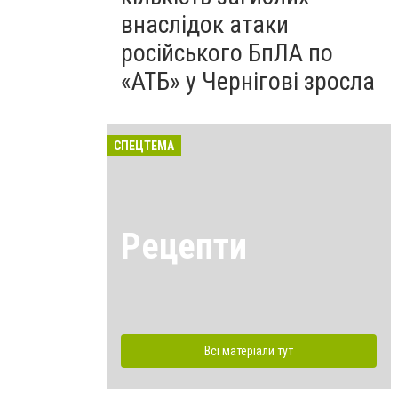
внаслідок атаки
російського БпЛА по
«АТБ» у Чернігові зросла
СПЕЦТЕМА
Рецепти
Всі матеріали тут