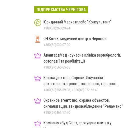
ПІДПРИЄМСТВА ЧЕРНІГОВА
Юридичний Маркетплейс "Консультант"
+380(73)260-29-94
ОН Клінік, медичний центр в Чернігові
+380(80)030-07-00
АвангардМед - сучасна клініка вертебрології,
ортопедії та реабілітації
+380(97)560-65-65
Клініка доктора Сороки. Лікування:
алкогольної, ігрової, тютюнової, харчової
залежностей, неврозів т
+380(50)555-89-98, +380(68)072-66-40
Охранное агентство, охрана объектов,
сигнализация, ввидеонаблюдение "Реламакс"
+380(67)461-17-70
Компанія «Вуд Стіл», тротуарна плитка у