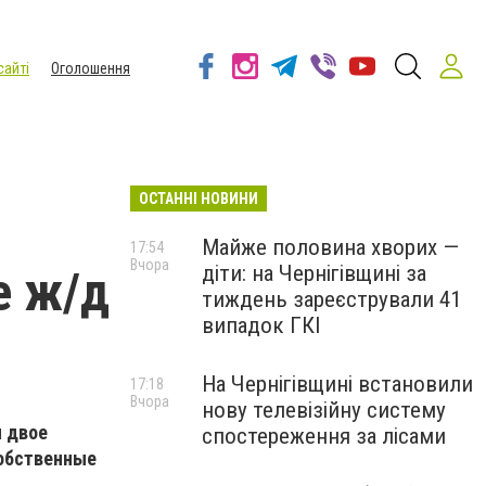
сайті
Оголошення
ОСТАННІ НОВИНИ
Майже половина хворих —
17:54
Вчора
діти: на Чернігівщині за
е ж/д
тиждень зареєстрували 41
випадок ГКІ
На Чернігівщині встановили
17:18
Вчора
нову телевізійну систему
ы двое
спостереження за лісами
собственные