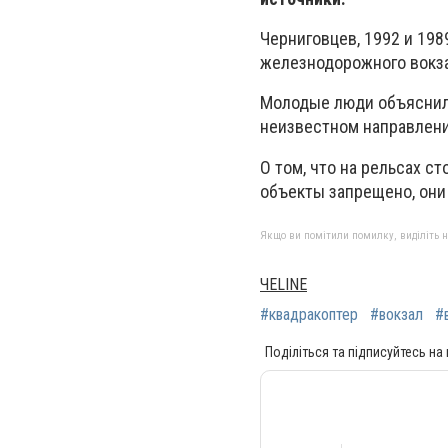
Черниговцев, 1992 и 198
железнодорожного вокзал
Молодые люди объяснили
неизвестном направлении
О том, что на рельсах с
объекты запрещено, они
Якщо ви помітили помилку, виділіть нео
ЧЕLINE
#квадракоптер
#вокзал
#
Поділіться та підписуйтесь на