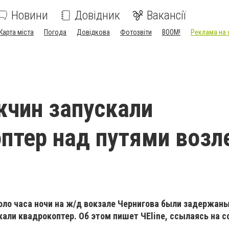
Новини
Довідник
Вакансії
Карта міста
Погода
Довідкова
Фотозвіти
BOOM!
Реклама на 
чин запускали
птер над путями возл
коло часа ночи на ж/д вокзале Чернигова были задержан
али квадрокоптер. Об этом пишет ЧЕline, ссылаясь на 