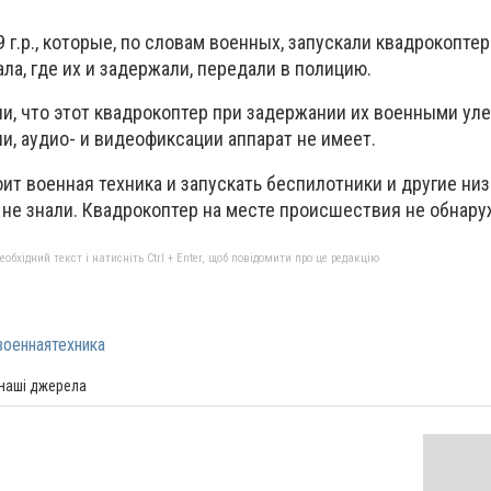
9 г.р., которые, по словам военных, запускали квадрокоптер
а, где их и задержали, передали в полицию.
, что этот квадрокоптер при задержании их военными уле
, аудио- и видеофиксации аппарат не имеет.
тоит военная техника и запускать беспилотники и другие н
 не знали. Квадрокоптер на месте происшествия не обнару
бхідний текст і натисніть Ctrl + Enter, щоб повідомити про це редакцію
военнаятехника
 наші джерела