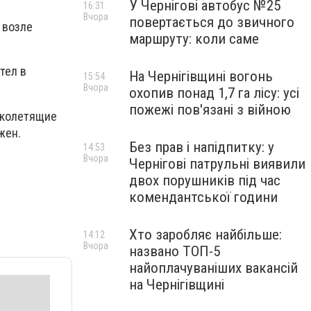
У Чернігові автобус №25
16:31
Вчора
повертається до звичного
 возле
маршруту: коли саме
тел в
На Чернігівщині вогонь
15:54
Вчора
охопив понад 1,7 га лісу: усі
пожежі пов'язані з війною
изколетящие
жен.
Без прав і напідпитку: у
14:53
Вчора
Чернігові патрульні виявили
двох порушників під час
комендантської години
Хто заробляє найбільше:
14:12
Вчора
названо ТОП-5
найоплачуваніших вакансій
на Чернігівщині