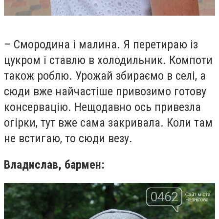
– Смородина і малина. Я перетираю із
цукром і ставлю в холодильник. Компоти
також роблю. Урожай збираємо в селі, а
сюди вже найчастіше привозимо готову
консервацію. Нещодавно ось привезла
огірки, тут вже сама закривала. Коли там
не встигаю, то сюди везу.
Владислав, бармен: