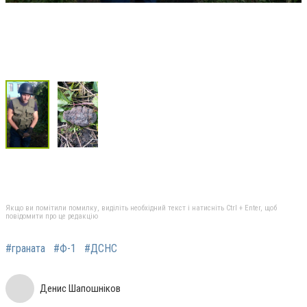
Якщо ви помітили помилку, виділіть необхідний текст і натисніть Ctrl + Enter, щоб
повідомити про це редакцію
#граната
#Ф-1
#ДСНС
Денис Шапошніков