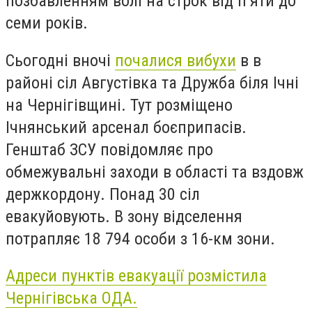
позбавленням волі на строк від п’яти до
семи років.
Сьогодні вночі
почалися вибухи
в в
районі сіл Августівка та Дружба біля Ічні
на Чернігівщині. Тут розміщено
Ічнянський арсенал боєприпасів.
Генштаб ЗСУ повідомляє про
обмежувальні заходи в області та вздовж
держкордону. Понад 30 сіл
евакуйовують.
В зону відселення
потрапляє 18 794 особи з 16-км зони.
Адреси пунктів евакуації розмістила
Чернігівська ОДА.