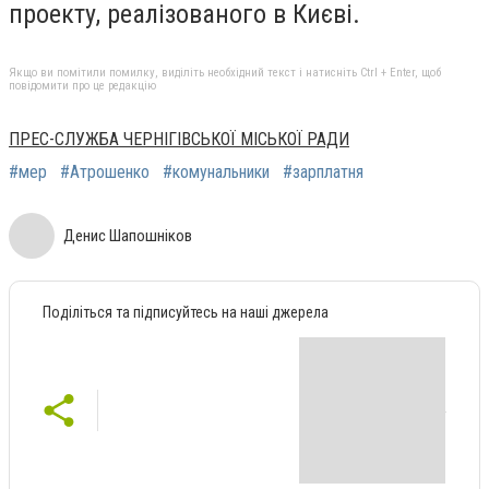
проекту, реалізованого в Києві.
Якщо ви помітили помилку, виділіть необхідний текст і натисніть Ctrl + Enter, щоб
повідомити про це редакцію
ПРЕС-СЛУЖБА ЧЕРНІГІВСЬКОЇ МІСЬКОЇ РАДИ
#мер
#Атрошенко
#комунальники
#зарплатня
Денис Шапошніков
Поділіться та підписуйтесь на наші джерела