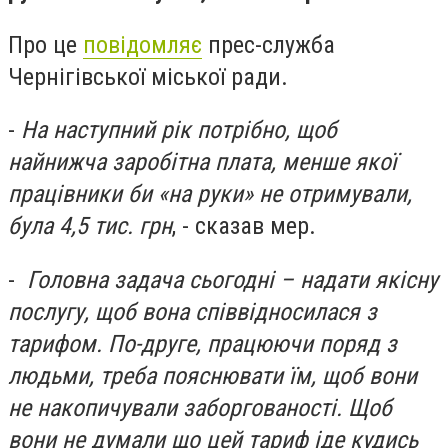
Про це
повідомляє
прес-служба
Чернігівської міської ради.
-
На наступний рік потрібно, щоб
найнижча заробітна плата, менше якої
працівники би «на руки» не отримували,
була 4,5 тис. грн
, - сказав мер.
-
Головна задача сьогодні – надати якісну
послугу, щоб вона співвідносилася з
тарифом. По-друге, працюючи поряд з
людьми, треба пояснювати їм, щоб вони
не накопичували заборгованості. Щоб
вони не думали що цей тариф іде кудись