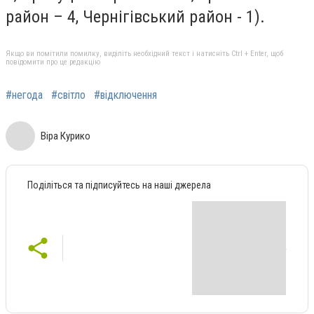
район – 4, Чернігівський район - 1).
Якщо ви помітили помилку, виділіть необхідний текст і натисніть Ctrl + Enter, щоб
повідомити про це редакцію
#негода
#світло
#відключення
Віра Курико
Поділіться та підписуйтесь на наші джерела