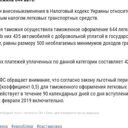
и внесены
изменения в Налоговый кодекс Украины относит
ым налогом легковых транспортных средств.
ая таможня осуществила таможенное оформление 644 лег
Из них 435 автомобилей с добровольной уплатой в государ
, равны размеру 500 необлагаемых минимумов доходов гр
 платежей уплаченных по данной категории составляет 4
ФС обращает внимание, что согласно закону льготный пер
а (коэффициент 0,5) для таможенного оформления легковых
ействует в течение 90 календарных дней со дня вступлени
2 февраля 2019 включительно.
бхідний текст і натисніть Ctrl + Enter, щоб повідомити про це редакцію
мера
#евробляхи
#растаможка