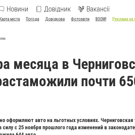
Новини
Довідник
Вакансії
Карта міста
Погода
Довідкова
Фотозвіти
BOOM!
Реклама на 
блях
ра месяца в Чернигов
растаможили почти 65
но оформляют авто на льготных условиях
.
Черниговск
ая
 силу с 25
ноября прошлого года
изменений в законодат
жила 644 авто.