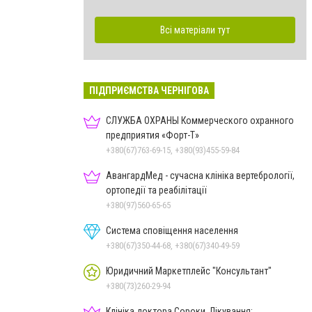
Всі матеріали тут
ПІДПРИЄМСТВА ЧЕРНІГОВА
СЛУЖБА ОХРАНЫ Коммерческого охранного
предприятия «Форт-Т»
+380(67)763-69-15, +380(93)455-59-84
АвангардМед - сучасна клініка вертебрології,
ортопедії та реабілітації
+380(97)560-65-65
Система сповіщення населення
+380(67)350-44-68, +380(67)340-49-59
Юридичний Маркетплейс "Консультант"
+380(73)260-29-94
Клініка доктора Сороки. Лікування: