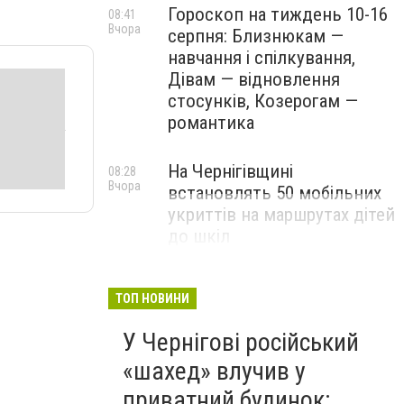
Гороскоп на тиждень 10-16
08:41
Вчора
серпня: Близнюкам —
навчання і спілкування,
Дівам — відновлення
стосунків, Козерогам —
романтика
На Чернігівщині
08:28
Вчора
встановлять 50 мобільних
укриттів на маршрутах дітей
до шкіл
ТОП НОВИНИ
У Чернігові російський
«шахед» влучив у
приватний будинок: