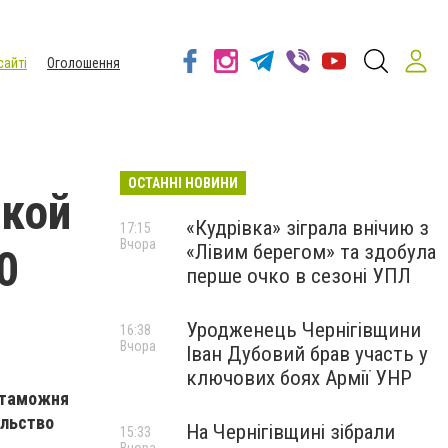
сайті
Оголошення
ОСТАННІ НОВИНИ
ской
«Кудрівка» зіграла внічию з
17:15
Вчора
«Лівим берегом» та здобула
0
перше очко в сезоні УПЛ
Уродженець Чернігівщини
16:38
Вчора
Іван Дубовий брав участь у
ключових боях Армії УНР
таможн
я
ельство
На Чернігівщині зібрали
15:33