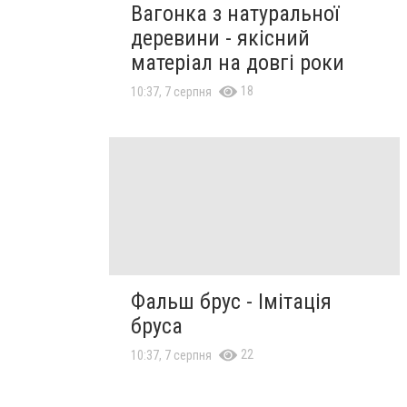
Вагонка з натуральної
деревини - якісний
матеріал на довгі роки
18
10:37, 7 серпня
Фальш брус - Імітація
бруса
22
10:37, 7 серпня