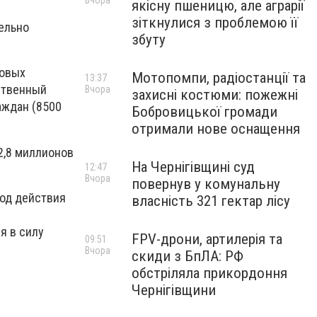
Вчора
якісну пшеницю, але аграрії
зіткнулися з проблемою її
ельно
збуту
ковых
Мотопомпи, радіостанції та
13:37
ственный
Вчора
захисні костюми: пожежні
аждан (8500
Бобровицької громади
отримали нове оснащення
2,8 миллионов
На Чернігівщині суд
12:47
Вчора
повернув у комунальну
иод действия
власність 321 гектар лісу
я в силу
FPV-дрони, артилерія та
09:51
Вчора
скиди з БпЛА: РФ
обстріляла прикордоння
Чернігівщини