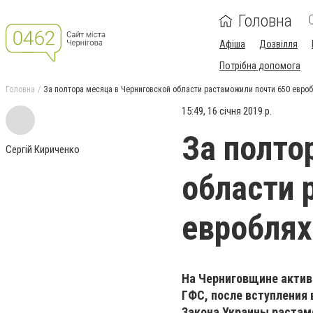
Головна
Афіша
Дозвілля
Потрібна допомога
Головна
За полтора месяца в Черниговской области растаможили почти 650 евро
15:49, 16 січня 2019 р.
За полто
Сергій Кириченко
области 
евроблях
На Черниговщине актив
Г
ФС, после вступления в
Закона Украины
растамо