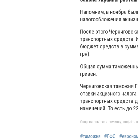
Напомним, в ноябре был
налогообложения акцизн
После этого Черниговск
транспортных средств. 
бюджет средств в сумме
грн).
Общая сумма таможенных
гривен.
Черниговская таможня Г
ставки акцизного налог
транспортных средств д
изменений. То есть до 2
Якщо ви помітили помилку, виділіть нео
#таможня
#ГФС
#евроно