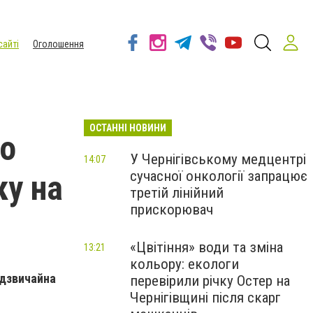
сайті
Оголошення
ОСТАННІ НОВИНИ
о
У Чернігівському медцентрі
14:07
сучасної онкології запрацює
у на
третій лінійний
прискорювач
«Цвітіння» води та зміна
13:21
кольору: екологи
адзвичайна
перевірили річку Остер на
Чернігівщині після скарг