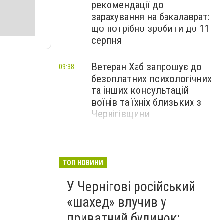
рекомендації до
зарахування на бакалаврат:
що потрібно зробити до 11
серпня
Ветеран Хаб запрошує до
09:38
безоплатних психологічних
та інших консультацій
воїнів та їхніх близьких з
Чернігівщини
Обов’язкова евакуація на
08:58
Чернігівщині: понад 400
відмов і 101 евакуйований
ТОП НОВИНИ
за місяць
У Чернігові російський
«шахед» влучив у
приватний будинок: