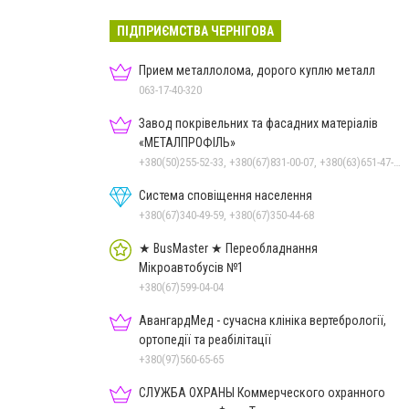
ПІДПРИЄМСТВА ЧЕРНІГОВА
Прием металлолома, дорого куплю металл
063-17-40-320
Завод покрівельних та фасадних матеріалів
«МЕТАЛПРОФІЛЬ»
+380(50)255-52-33, +380(67)831-00-07, +380(63)651-47-33
Система сповіщення населення
+380(67)340-49-59, +380(67)350-44-68
★ BusMaster ★ Переобладнання
Мікроавтобусів №1
+380(67)599-04-04
АвангардМед - сучасна клініка вертебрології,
ортопедії та реабілітації
+380(97)560-65-65
СЛУЖБА ОХРАНЫ Коммерческого охранного