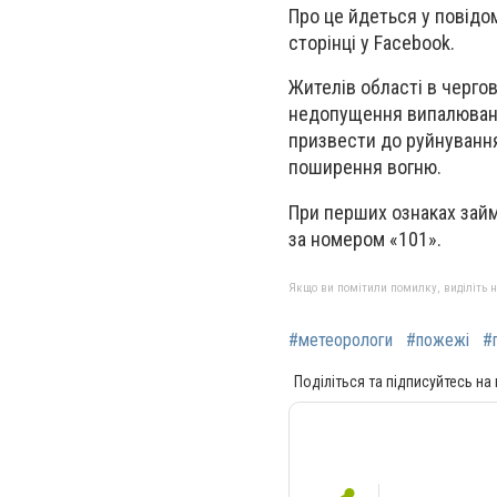
Про це йдеться у повідо
сторінці у Facebook.
Жителів області в черг
недопущення випалювання
призвести до руйнування
поширення вогню.
При перших ознаках займа
за номером «101».
Якщо ви помітили помилку, виділіть нео
#метеорологи
#пожежі
#
Поділіться та підписуйтесь на