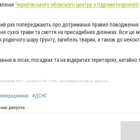
мленні
Чернігівського обласного центру з гідрометеорології
овий раз попереджають про дотримання правил поводження 
 сухої трави та сміття на присадибних ділянках. Все це 
 родючого шару ґрунту, загибель тварин, а також до некон
ння в лісах, посадках та на відкритих територіях, негайно
бхідний текст і натисніть Ctrl + Enter, щоб повідомити про це редакцію
попередження
#ДСНС
 наші джерела