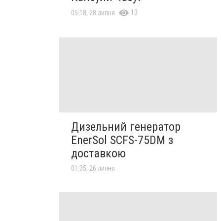
13
05:18, 28 липня
Дизельний генератор
EnerSol SCFS-75DM з
доставкою
01:35, 26 липня