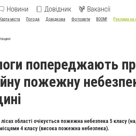
Новини
Довідник
Вакансії
Карта міста
Погода
Довідкова
Фотозвіти
BOOM!
Реклама на 
гівщині
логи попереджають пр
йну пожежну небезпек
щині
в лісах області очікується пожежна небезпека 5 класу (н
місцями 4 класу (висока пожежна небезпека).