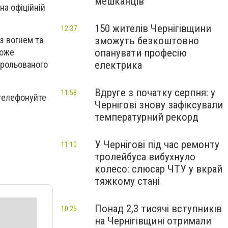
мешканців
на офіційній
150 жителів Чернігівщини
12:37
зможуть безкоштовно
з вогнем та
опанувати професію
може
електрика
трольованого
Вдруге з початку серпня: у
11:58
 телефонуйте
Чернігові знову зафіксували
температурний рекорд
У Чернігові під час ремонту
11:10
тролейбуса вибухнуло
колесо: слюсар ЧТУ у вкрай
тяжкому стані
Понад 2,3 тисячі вступників
10:25
на Чернігівщині отримали