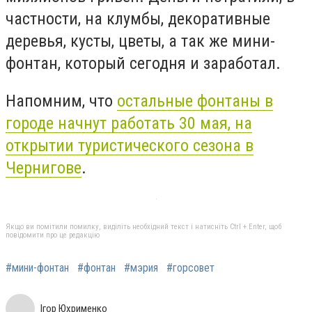
частности, на клумбы, декоративные
деревья, кусты, цветы, а так же мини-
фонтан, который сегодня и заработал.
Напомним, что
остальные фонтаны в
городе начнут работать 30 мая, на
открытии туристического сезона в
Чернигове
.
Якщо ви помітили помилку, виділіть необхідний текст і натисніть Ctrl + Enter, щоб
повідомити про це редакцію
#мини-фонтан
#фонтан
#мэрия
#горсовет
Ігор Юхрименко