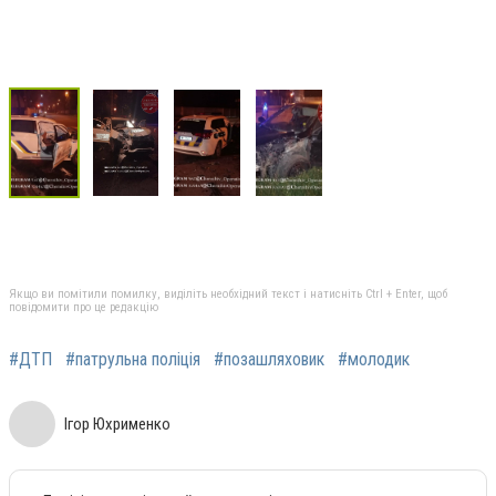
Якщо ви помітили помилку, виділіть необхідний текст і натисніть Ctrl + Enter, щоб
повідомити про це редакцію
#ДТП
#патрульна поліція
#позашляховик
#молодик
Ігор Юхрименко