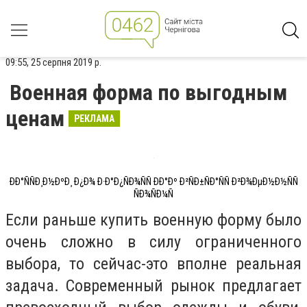
09:55, 25 серпня 2019 р.
Военная форма по выгодным
ценам
РЕКЛАМА
ÐÐ°ÑÑÐ¸Ð½ÐºÐ¸ Ð¿Ð¾ Ð·Ð°Ð¿ÑÐ¾ÑÑ ÐÐ°Ðº Ð²ÑÐ±ÑÐ°ÑÑ Ð²Ð¾ÐµÐ½Ð½ÑÑ
ÑÐ¾ÑÐ¼Ñ
Если раньше купить военную форму было
очень сложно в силу ограниченного
выбора, то сейчас-это вполне реальная
задача. Современный рынок предлагает