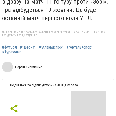
відразу на матч 11-го туру проти «Зорі».
Гра відбудеться 19 жовтня. Це буде
останній матч першого кола УПЛ.
Якщо ви помітили помилку, виділіть необхідний текст і натисніть Ctrl + Enter, щоб
повідомити про це редакцію
#футбол
#"Десна"
#"Аланьяспор"
#"Антальяспор"
#Туреччина
Сергій Кириченко
Поділіться та підписуйтесь на наші джерела