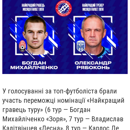
У голосуванні за топ-футболіста брали
участь переможці номінації «Найкращий
гравець туру» (6 тур — Богдан
Михайліченко «Зоря», 7 тур — Владислав
Калітвінцев «Десна», 8 тур — Карлос Де