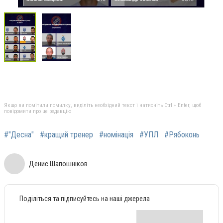
Якщо ви помітили помилку, виділіть необхідний текст і натисніть Ctrl + Enter, щоб
повідомити про це редакцію
#"Десна"
#кращий тренер
#номінація
#УПЛ
#Рябоконь
Денис Шапошніков
Поділіться та підписуйтесь на наші джерела