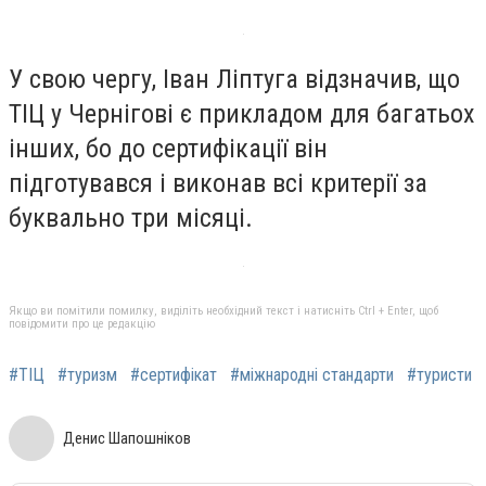
У свою чергу, Іван Ліптуга відзначив, що
ТІЦ у Чернігові є прикладом для багатьох
інших, бо до сертифікації він
підготувався і виконав всі критерії за
буквально три місяці.
Якщо ви помітили помилку, виділіть необхідний текст і натисніть Ctrl + Enter, щоб
повідомити про це редакцію
#ТІЦ
#туризм
#сертифікат
#міжнародні стандарти
#туристи
Денис Шапошніков