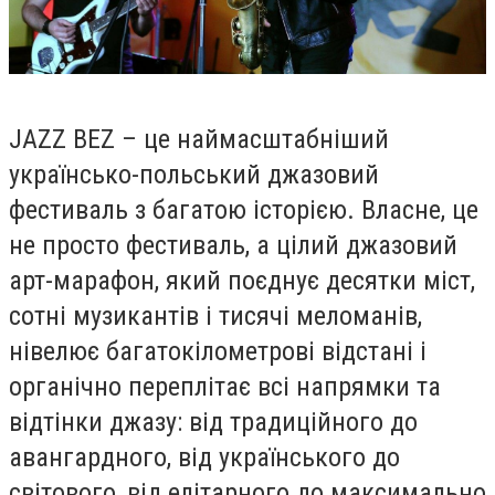
JAZZ BEZ – це наймасштабніший
українсько-польський джазовий
фестиваль з багатою історією. Власне, це
не просто фестиваль, а цілий джазовий
арт-марафон, який поєднує десятки міст,
сотні музикантів і тисячі меломанів,
нівелює багатокілометрові відстані і
органічно переплітає всі напрямки та
відтінки джазу: від традиційного до
авангардного, від українського до
світового, від елітарного до максимально