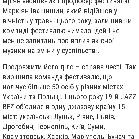
мріяв засновник і продюсер фестивалю
Маркіян Іващишин, який відійшов у
вічність у травні цього року, залишивши
команді фестивалю чимало ідей і не
менше запитань про вплив якісної
музики на зміни у суспільстві.
Продовжити його діло – справа честі. Так
вирішила команда фестивалю, що
налічує більше 50 осіб у різних містах
України та Польщі. I цього року 19-й JAZZ
BEZ об’єднає в одну джазову країну 15
міст: українські Луцьк, Рівне, Львів,
Дрогобич, Тернопіль, Київ, Суми,
Краматорськ, Харків, Маріуполь, Бучач та