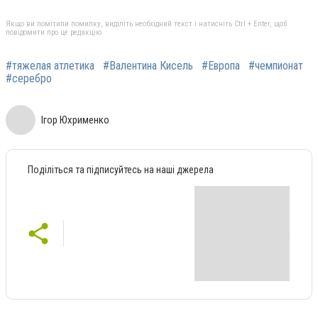
Якщо ви помітили помилку, виділіть необхідний текст і натисніть Ctrl + Enter, щоб
повідомити про це редакцію
#тяжелая атлетика
#Валентина Кисель
#Европа
#чемпионат
#серебро
Ігор Юхрименко
Поділіться та підписуйтесь на наші джерела