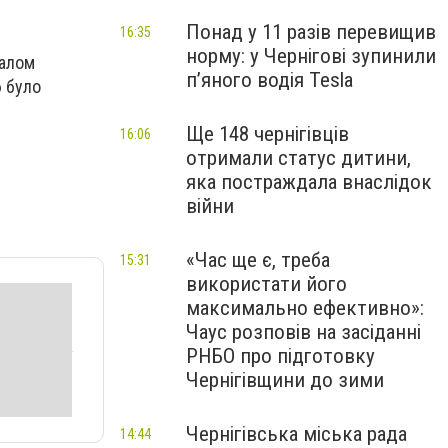
Понад у 11 разів перевищив
16:35
норму: у Чернігові зупинили
галом
пʼяного водія Tesla
6 було
Ще 148 чернігівців
16:06
отримали статус дитини,
яка постраждала внаслідок
війни
«Час ще є, треба
15:31
використати його
максимально ефективно»:
Чаус розповів на засіданні
РНБО про підготовку
Чернігівщини до зими
Чернігівська міська рада
14:44