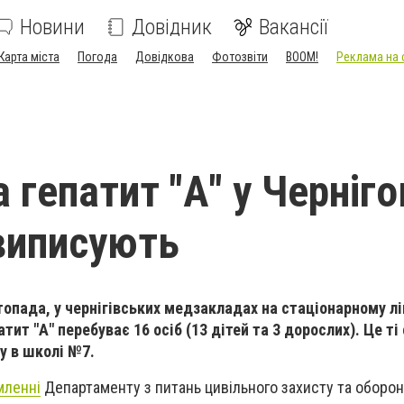
Новини
Довідник
Вакансії
Карта міста
Погода
Довідкова
Фотозвіти
BOOM!
Реклама на 
 гепатит "А" у Черніго
виписують
топада, у чернігівських медзакладах на стаціонарному лі
тит "А" перебуває 16 осіб (13 дітей та 3 дорослих). Це ті
ху в школі №7.
мленні
Департаменту з питань цивільного захисту та оборон