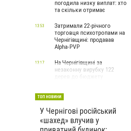
погодила низку виплат: хто
та скільки отримає
Затримали 22-річного
13:53
торговця психотропами на
Чернігівщині: продавав
Alpha-PVP
На Чернігівщині за
13:17
незаконну вирубку 122
дерев до бюджету
сплатили понад 3 млн грн
ТОП НОВИНИ
У Чернігові російський
«шахед» влучив у
приватний будинок: