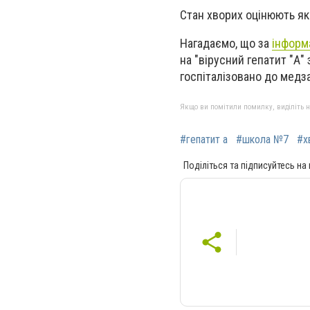
Стан хворих оцінюють як
Нагадаємо, що за
інформ
на "вірусний гепатит "А"
госпіталізовано до медза
Якщо ви помітили помилку, виділіть нео
#гепатит а
#школа №7
#х
Поділіться та підписуйтесь на