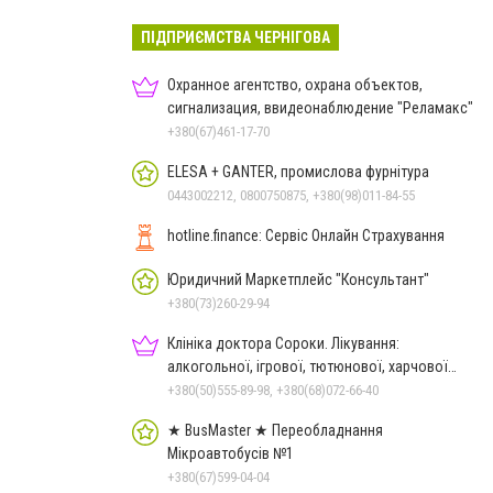
ПІДПРИЄМСТВА ЧЕРНІГОВА
Охранное агентство, охрана объектов,
сигнализация, ввидеонаблюдение "Реламакс"
+380(67)461-17-70
ELESA + GANTER, промислова фурнітура
0443002212, 0800750875, +380(98)011-84-55
hotline.finance: Сервіс Онлайн Страхування
Юридичний Маркетплейс "Консультант"
+380(73)260-29-94
Клініка доктора Сороки. Лікування:
алкогольної, ігрової, тютюнової, харчової
залежностей, неврозів т
+380(50)555-89-98, +380(68)072-66-40
★ BusMaster ★ Переобладнання
Мікроавтобусів №1
+380(67)599-04-04