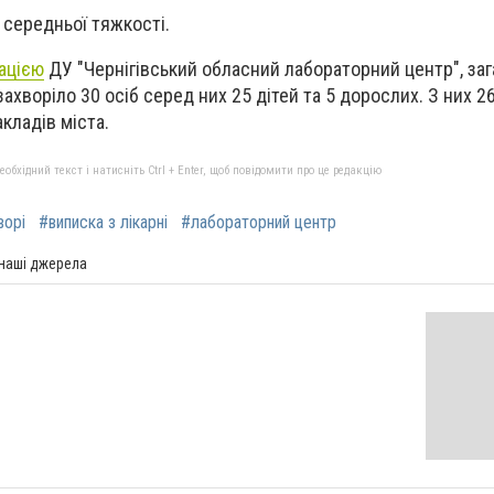
 середньої тяжкості.
ацією
ДУ "Чернігівський обласний лабораторний центр", за
 захворіло 30 осіб
серед них 25 дітей та 5 дорослих. З них 2
кладів міста.
бхідний текст і натисніть Ctrl + Enter, щоб повідомити про це редакцію
ворі
#виписка з лікарні
#лабораторний центр
 наші джерела