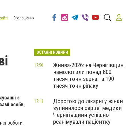
сайті
Оголошення
ОСТАННІ НОВИНИ
ві
Жнива-2026: на Чернігівщині
17:50
намолотили понад 800
тисяч тонн зерна та 190
тисяч тонн ріпаку
куванні з
Дорогою до лікарні у жінки
17:13
 самі особи,
зупинилося серце: медики
Чернігівщини успішно
реанімували пацієнтку
ної роботи.