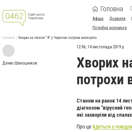
Головна
Афіша
Дозвілля
Потрібна допомога
Головна
Хворих на гепатит "А" у Чернігові потрохи виписують
12:06, 14 листопада 2019 р.
Хворих на
Денис Шапошніков
потрохи 
Станом на ранок 14 лис
діагнозом "вірусний гепа
які захворіли від спала
Про це
йдеться у повідо