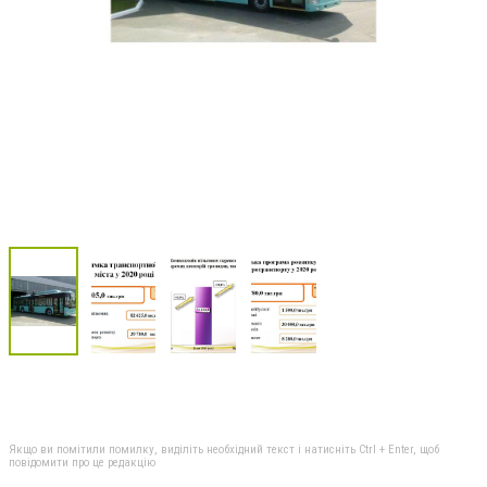
Якщо ви помітили помилку, виділіть необхідний текст і натисніть Ctrl + Enter, щоб
повідомити про це редакцію