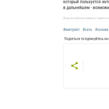
который пользуется инт
в дальнейшем - возможн
Якщо ви помітили помилку, виділіть нео
#инетрнет
#сеть
#основа
Поділіться та підписуйтесь на