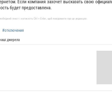
ернетом. Если компания захочет высказать свою официа
ость будет предоставлена.
бхідний текст і натисніть Ctrl + Enter, щоб повідомити про це редакцію
#отключения
 наші джерела