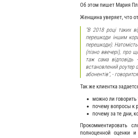
Об этом пишет Мария П
Женщина уверяет, что о
"В 2018 році таких в
перешкоди іншим кори
перешкоди). Натомість
(пізно ввечері), про 
таж сама відповідь 
встановлений роутер d-
абонентів"
, - говоритс
Так же клиентка задает
можно ли говорить 
почему вопросы к р
почему за те дни, 
Прокомментировать сл
полноценной оценки и