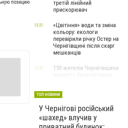
льную позицию
третій лінійний
прискорювач
«Цвітіння» води та зміна
13:21
кольору: екологи
перевірили річку Остер на
Чернігівщині після скарг
мешканців
150 жителів Чернігівщини
12:37
зможуть безкоштовно
опанувати професію
електрика
ТОП НОВИНИ
У Чернігові російський
«шахед» влучив у
приватний будинок: