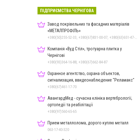
ПІДПРИЄМСТВА ЧЕРНІГОВА
Завод покрівельних та фасадних матеріалів
«МЕТАЛПРОФІЛЬ»
+380(50)255-52-33, +380(67)831-00-07, +380(63)651-47-33
Компанія «Вуд Стіл», тротуарна плитка у
Чернігові
+380(93)364-16-88, +380(67)662-84-87
Охранное агентство, охрана объектов,
сигнализация, ввидеонаблюдение "Реламакс"
+380(67)461-17-70
АвангардМед - сучасна клініка вертебрології,
ортопедії та реабілітації
+380(97)560-65-65
Прием металлолома, дорого куплю металл
063-17-40-320