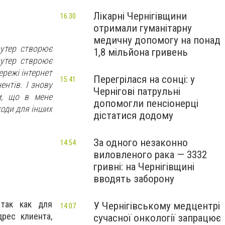
Лікарні Чернігівщини
16:30
отримали гуманітарну
медичну допомогу на понад
оутер створює
1,8 мільйона гривень
оутер ствроює
ережі інтернет
Перегрілася на сонці: у
15:41
ентів. І знову
Чернігові патрульні
им, що в мене
допомогли пенсіонерці
коди для інших
дістатися додому
За одного незаконно
14:54
виловленого рака — 3332
гривні: на Чернігівщині
вводять заборону
 так как для
У Чернігівському медцентрі
14:07
рес клиента,
сучасної онкології запрацює