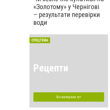
«Золотому» у Чернігові
– результати перевірки
води
СПЕЦТЕМА
Рецепти
Всі матеріали тут