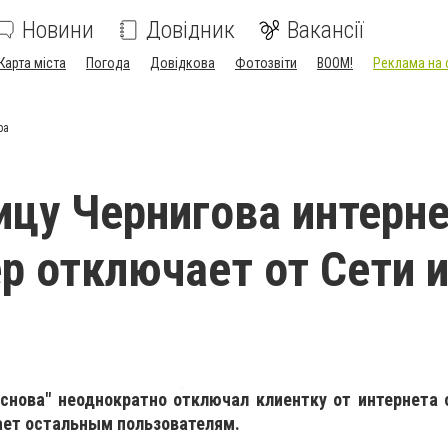
Новини
Довідник
Вакансії
Карта міста
Погода
Довідкова
Фотозвіти
BOOM!
Реклама на 
ра
цу Чернигова интерне
р отключает от Сети и
снова" неоднократно отключал клиентку от интернета 
шает остальным пользователям.