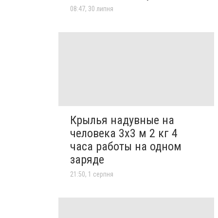
08:47, 30 липня
Крылья надувные на
человека 3х3 м 2 кг 4
часа работы на одном
заряде
21:50, 1 серпня