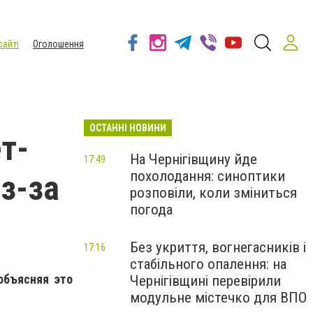
сайті
Оголошення
ОСТАННІ НОВИНИ
т-
На Чернігівщину йде
17:49
похолодання: синоптики
з-за
розповіли, коли зміниться
погода
Без укриття, вогнегасників і
17:16
стабільного опалення: на
объясняя это
Чернігівщині перевірили
модульне містечко для ВПО