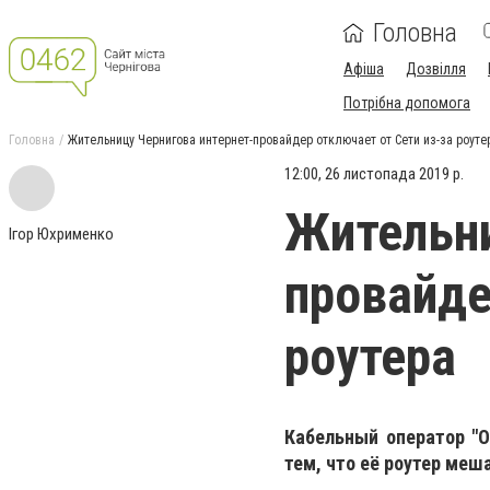
Головна
Афіша
Дозвілля
Потрібна допомога
Головна
Жительницу Чернигова интернет-провайдер отключает от Сети из-за роуте
12:00, 26 листопада 2019 р.
Жительни
Ігор Юхрименко
провайде
роутера
Кабельный оператор "О
тем, что её роутер ме