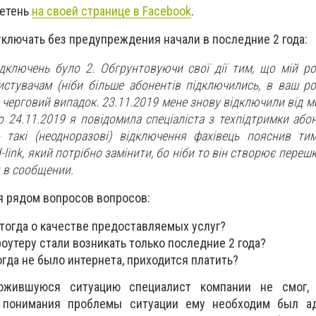
летень
на своей странице в Facebook
.
тключать без предупреждения начали в последние 2 года:
ідключень було 2. Обгрунтовуючи свої дії тим, що мій р
стувачам (ніби більше абонентів підключились, в ваш р
 черговий випадок. 23.11.2019 мене знову відключили від м
що 24.11.2019 я повідомила спеціаліста з техпідтримки абон
- такі (неодноразові) відключення фахівець пояснив т
link, який потрібно замінити, бо ніби то він створює переш
я в сообщении.
ся рядом вопросов вопросов:
тогда о качестве предоставляемых услуг?
оутеру стали возникать только последние 2 года?
когда не было интернета, приходится платить?
ожившуюся ситуацию специалист компании не смог,
 понимания проблемы ситуации ему необходим был ад