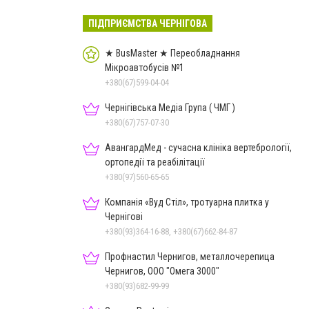
ПІДПРИЄМСТВА ЧЕРНІГОВА
★ BusMaster ★ Переобладнання
Мікроавтобусів №1
+380(67)599-04-04
Чернігівська Медіа Група ( ЧМГ )
+380(67)757-07-30
АвангардМед - сучасна клініка вертебрології,
ортопедії та реабілітації
+380(97)560-65-65
Компанія «Вуд Стіл», тротуарна плитка у
Чернігові
+380(93)364-16-88, +380(67)662-84-87
Профнастил Чернигов, металлочерепица
Чернигов, ООО "Омега 3000"
+380(93)682-99-99