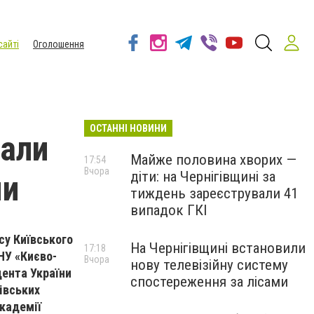
сайті
Оголошення
ОСТАННІ НОВИНИ
тали
Майже половина хворих —
17:54
Вчора
діти: на Чернігівщині за
ми
тиждень зареєстрували 41
випадок ГКІ
су Київського
На Чернігівщині встановили
17:18
НУ «Києво-
Вчора
нову телевізійну систему
ента України
спостереження за лісами
івських
Академії