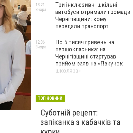
Три інклюзивні шкільні
13:21
Вчора
автобуси отримали громади
Чернігівщини: кому
передали транспорт
По 5 тисяч гривень на
12:36
Вчора
першокласника: на
Чернігівщині стартував
прийом заяв на «Пакунок
школяра»
ТОП НОВИНИ
Суботній рецепт:
запіканка з кабачків та
курки