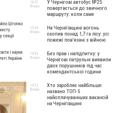
У Чернігові автобус №25
16:31
Вчора
повертається до звичного
маршруту: коли саме
хайло Штопко
На Чернігівщині вогонь
15:54
ахисту
Вчора
охопив понад 1,7 га лісу: усі
у секції
пожежі пов'язані з війною
віти і науки
Без прав і напідпитку: у
14:53
теті України
Вчора
Чернігові патрульні виявили
двох порушників під час
комендантської години
Хто заробляє найбільше:
14:12
Вчора
названо ТОП-5
найоплачуваніших вакансій
на Чернігівщині