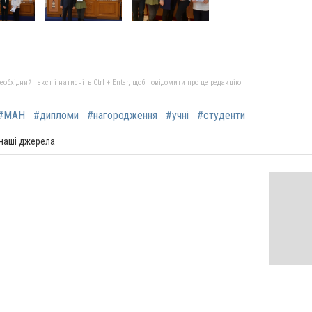
бхідний текст і натисніть Ctrl + Enter, щоб повідомити про це редакцію
#МАН
#дипломи
#нагородження
#учні
#студенти
 наші джерела