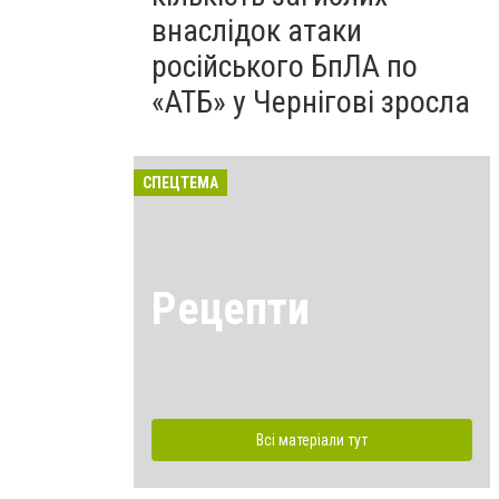
внаслідок атаки
російського БпЛА по
«АТБ» у Чернігові зросла
СПЕЦТЕМА
Рецепти
Всі матеріали тут