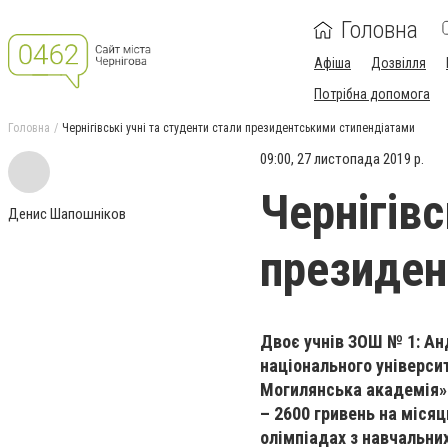
Головна
Афіша
Дозвілля
Потрібна допомога
Головна
Чернігівські учні та студенти стали президентськими стипендіатами
09:00, 27 листопада 2019 р.
Чернігівс
Денис Шапошніков
президен
Двоє учнів ЗОШ № 1: Ан
національного універси
Могилянська академія»
– 2600 гривень на місяц
олімпіадах з навчальни