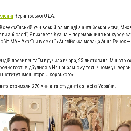
мленні
Чернігівської ОДА.
сеукраїнській учнівській олімпіаді з англійської мови, Ми
ди з біології, Єлизавета Кузіна – переможниця конкурсу-з
біт МАН України в секції «Англійська мова»,а Анна Ричок – 
дій президента їм вручила вчора, 25 листопада, Міністр ос
Урочистості відбулися в Національному технічному універси
 інститут імені Ігоря Сікорського».
нта отримали 270 учнів та студентів зі всієї України.