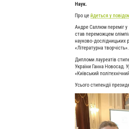
Наук.
Про це
йдеться у повідо
Андре Саллюм переміг у В
став переможцем олімпіа
науково-дослідницьких ро
«Літературна творчість».
Дипломи лауреатів стипен
України Ганна Новосад. 
«Київський політехнічний
Усього стипендії президе