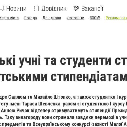
Новини
Довідник
Вакансії
Карта міста
Погода
Довідкова
Фотозвіти
BOOM!
Реклама на 
ькі учні та студенти с
тськими стипендіата
дре Саллюм та Михайло Штопко, а також студентка І кур
тету імені Тараса Шевченка разом зі студенткою І курсу 
 Анною Ричок відтепер отримуватимуть стипендії Презид
ь. Таку винагороду вони отримали завдяки перемозі в учн
х предметів та Всеукраїнському конкурсі-захисті Малої 