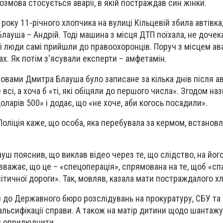
озмова стосується аварії, в якій постраждав син жінки.
року 11-річного хлопчика на вулиці Кільцевій збила автівка,
лауша – Андрій. Тоді машина з місця ДТП поїхала, не доче
ді люди самі прийшли до правоохоронців. Поруч з місцем ав
х. Як потім з'ясували експерти – амфетамін.
овами Дмитра Блауша було записане за кілька днів після ав
 всі, а хоча б «ті, які обіцяли до першого числа». Згодом на
доларів 500» і додає, що «не хоче, аби когось посадили».
Поліція каже, що особа, яка перебувала за кермом, встановл
уш пояснив, що виклав відео через те, що слідство, на його
 вважає, що це – «спецоперація», спрямована на те, щоб «
політичної дороги». Так, мовляв, казала мати постраждалого х
 до Державного бюро розслідувань на прокуратуру, СБУ та
альсифікації справи. А також на матір дитини щодо шантажу.
ий оприлюднити.