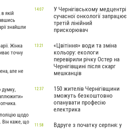
У Чернігівському медцентрі
14:07
 в якій
сучасної онкології запрацює
кавшись
третій лінійний
арії знайшли
прискорювач
«Цвітіння» води та зміна
арії. Жінка
13:21
кольору: екологи
зиває точну
перевірили річку Остер на
Чернігівщині після скарг
ена, але не
мешканців
150 жителів Чернігівщини
 думку,
12:37
зможуть безкоштовно
спаплюжити»
опанувати професію
лопчика.
електрика
 поліцію щодо
 Він каже, що
Вдруге з початку серпня: у
11:58