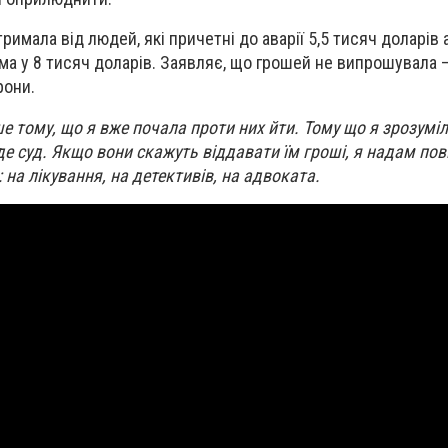
тримала від людей, які причетні до аварії 5,5 тисяч доларів 
ума у 8 тисяч доларів. Заявляє, що грошей не випрошувала 
рони.
 тому, що я вже почала проти них йти. Тому що я зрозуміла
де суд. Якщо вони скажуть віддавати їм гроші, я надам повн
на лікування, на детективів, на адвоката.