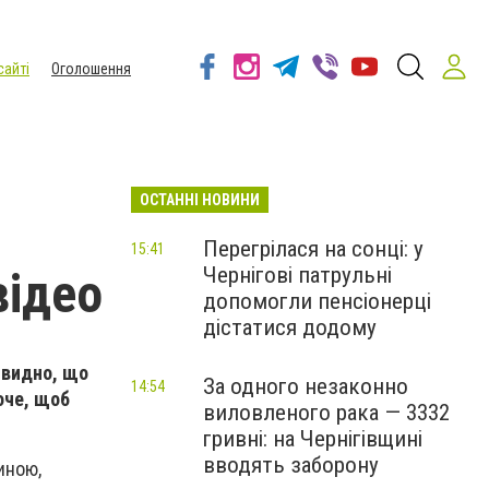
сайті
Оголошення
ОСТАННІ НОВИНИ
Перегрілася на сонці: у
15:41
Чернігові патрульні
відео
допомогли пенсіонерці
дістатися додому
 видно, що
За одного незаконно
14:54
хоче, щоб
виловленого рака — 3332
гривні: на Чернігівщині
вводять заборону
иною,