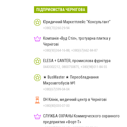
ПІДПРИЄМСТВА ЧЕРНІГОВА
Юридичний Маркетплейс "Консультант"
+380(73)260-29-94
Компанія «Вуд Стіл», тротуарна плитка у
Чернігові
+380(93)364-16-88, +380(67)662-84-87
ELESA + GANTER, промислова фурнітура
0443002212, 0800750875, +380(98)011-84-55
★ BusMaster ★ Переобладнання
Мікроавтобусів №1
+380(67)599-04-04
ОН Клінік, медичний центр в Чернігові
+380(80)030-07-00
СЛУЖБА ОХРАНЫ Коммерческого охранного
предприятия «Форт-Т»