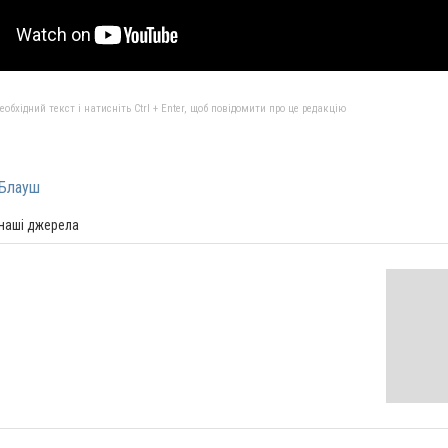
бхідний текст і натисніть Ctrl + Enter, щоб повідомити про це редакцію
Блауш
 наші джерела