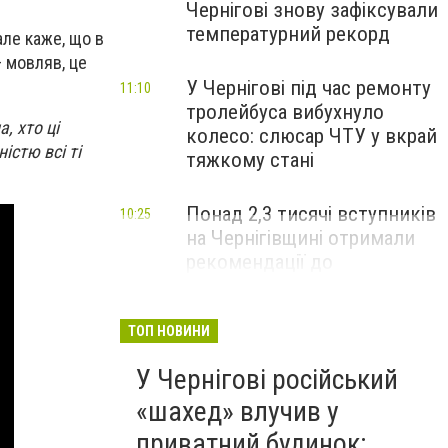
Чернігові знову зафіксували
температурний рекорд
але каже, що в
– мовляв, це
У Чернігові під час ремонту
11:10
тролейбуса вибухнуло
, хто ці
колесо: слюсар ЧТУ у вкрай
істю всі ті
тяжкому стані
Понад 2,3 тисячі вступників
10:25
на Чернігівщині отримали
рекомендації до
зарахування на бакалаврат:
що потрібно зробити до 11
серпня
ТОП НОВИНИ
У Чернігові російський
«шахед» влучив у
приватний будинок: