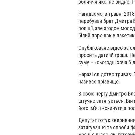
обличчя якої не видно. Р
Нагадаємо, в травні 2018 
перебував брат Дмитра Б
поліції, але згодом моло
білий порошок в пакетика
Опубліковане відео за сл
просить дати їй гроші. Не
суму – «сьогодні хоча б 
Наразі слідство триває. 
називає прізвище.
В свою чергу Дмитро Бла
штучно затягується. Він
його ім’я, і «скинути з 
Депутат готує звернення
затягування та спроби ф
має ще відео, які готов