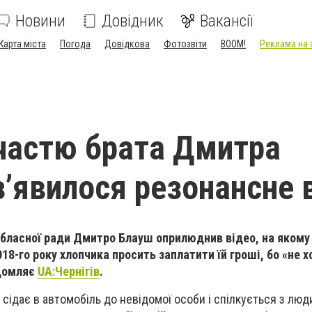
Новини
Довідник
Вакансії
Карта міста
Погода
Довідкова
Фотозвіти
BOOM!
Реклама на 
частю брата Дмитра
з’явилося резонансне 
обласної ради Дмитро Блауш оприлюднив відео, на якому
018-го року хлопчика просить заплатити їй гроші, бо «не 
ідомляє
UA:Чернігів
.
 сідає в автомобіль до невідомої особи і спілкується з люд