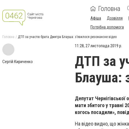
Головна
Афіша
Дозвілля
Потрібна допомога
Головна
ДТП за участю брата Дмитра Блауша: з’явилося резонансне відео
11:28, 27 листопада 2019 р.
ДТП за у
Сергій Кириченко
Блауша: 
Депутат Чернігівської 
мати збитого у травні 2
когось посадили», пов
На відео видно, що жінка