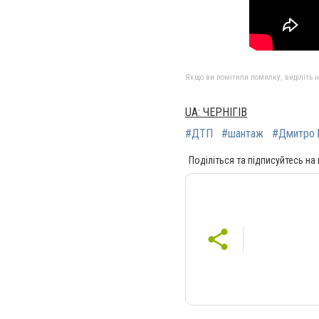
Якщо ви помітили помилку, виділіть нео
UA: ЧЕРНІГІВ
#ДТП
#шантаж
#Дмитро 
Поділіться та підписуйтесь на