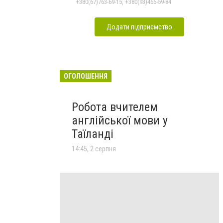
+380(67)763-69-15, +380(93)455-59-84
Додати підприємство
ОГОЛОШЕННЯ
Робота вчителем
англійської мови у
Таїланді
14:45, 2 серпня