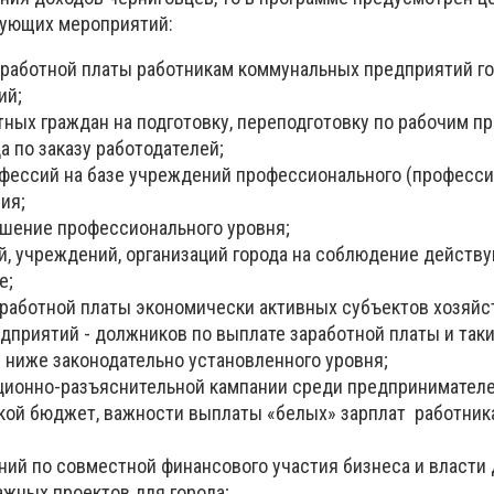
вующих мероприятий:
работной платы работникам коммунальных предприятий г
ий;
ных граждан на подготовку, переподготовку по рабочим п
а по заказу работодателей;
фессий на базе учреждений профессионального (професси
ия;
шение профессионального уровня;
, учреждений, организаций города на соблюдение действ
е;
работной платы экономически активных субъектов хозяйс
приятий - должников по выплате заработной платы и таки
у ниже законодательно установленного уровня;
ионно-разъяснительной кампании среди предпринимателе
ской бюджет, важности выплаты «белых» зарплат работника
ий по совместной финансового участия бизнеса и власти 
ажных проектов для города;