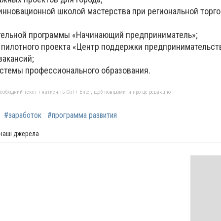
инновационной школой мастерства при региональной торго
тельной программы «Начинающий предприниматель»;
 пилотного проекта «Центр поддержки предпринимательств
вакансий;
стемы профессионального образования.
бхідний текст і натисніть Ctrl + Enter, щоб повідомити про це редакцію
#заработок
#программа развития
 наші джерела