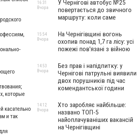
У Чернігові автобус №25
16:31
Вчора
повертається до звичного
маршруту: коли саме
ородского
На Чернігівщині вогонь
рофессиям,
15:54
Вчора
охопив понад 1,7 га лісу: усі
пожежі пов'язані з війною
онально-
Без прав і напідпитку: у
14:53
ующего
Вчора
Чернігові патрульні виявили
двох порушників під час
твования;
комендантської години
х, которые
Хто заробляє найбільше:
14:12
й касательно
Вчора
названо ТОП-5
м и так
найоплачуваніших вакансій
на Чернігівщині
для