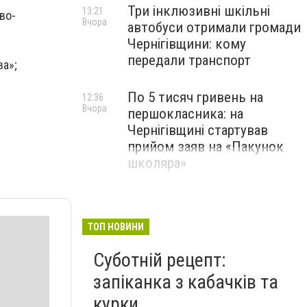
Три інклюзивні шкільні
13:21
во-
Вчора
автобуси отримали громади
Чернігівщини: кому
передали транспорт
а»;
По 5 тисяч гривень на
12:36
Вчора
першокласника: на
Чернігівщині стартував
прийом заяв на «Пакунок
школяра»
ТОП НОВИНИ
Суботній рецепт:
запіканка з кабачків та
курки