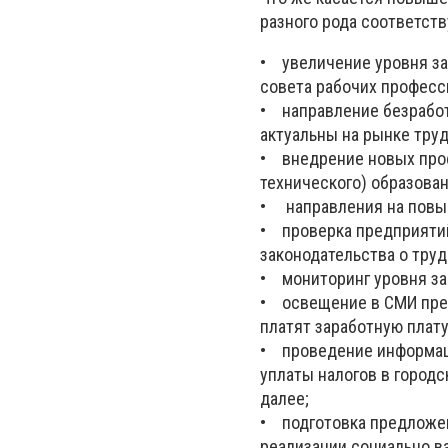
разного рода соответст
• увеличение уровня за
совета рабочих професс
• направление безработ
актуальны на рынке труд
• внедрение новых про
технического) образован
• направления на повы
• проверка предприятий
законодательства о труд
• мониторинг уровня за
• освещение в СМИ пред
платят заработную плат
• проведение информац
уплаты налогов в город
далее;
• подготовка предложен
реализации социально в