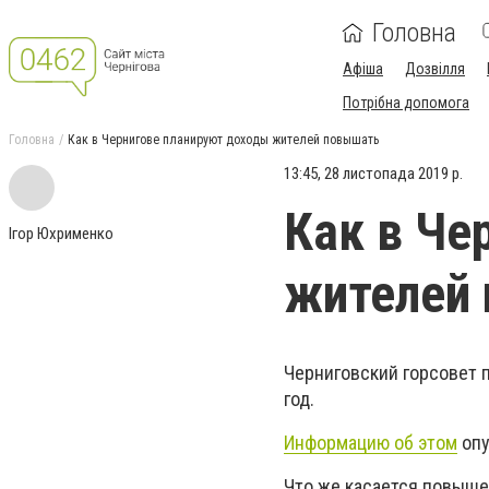
Головна
Афіша
Дозвілля
Потрібна допомога
Головна
Как в Чернигове планируют доходы жителей повышать
13:45, 28 листопада 2019 р.
Как в Че
Ігор Юхрименко
жителей
Черниговский горсовет 
год.
Информацию об этом
опу
Что же касается повыше