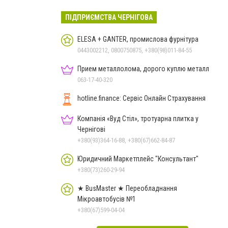
ПІДПРИЄМСТВА ЧЕРНІГОВА
ELESA + GANTER, промислова фурнітура
0443002212, 0800750875, +380(98)011-84-55
Прием металлолома, дорого куплю металл
063-17-40-320
hotline.finance: Сервіс Онлайн Страхування
Компанія «Вуд Стіл», тротуарна плитка у
Чернігові
+380(93)364-16-88, +380(67)662-84-87
Юридичний Маркетплейс "Консультант"
+380(73)260-29-94
★ BusMaster ★ Переобладнання
Мікроавтобусів №1
+380(67)599-04-04