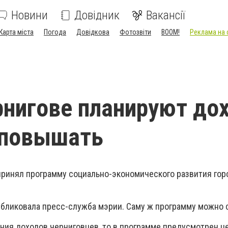
Новини
Довідник
Вакансії
Карта міста
Погода
Довідкова
Фотозвіти
BOOM!
Реклама на 
рнигове планируют до
 повышать
принял программу социально-экономического развития гор
бликовала пресс-служба мэрии. Саму ж программу можно 
ния доходов черниговцев, то в программе предусмотрен ц