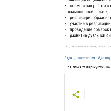
• совместная работа с 
промышленной палате;
• реализация образова
• участие в реализации
• проведение ярмарок 
• развитие дуальной си
Якщо ви помітили помилку, виділіть нео
#доході населения
#доход
Поділіться та підписуйтесь на