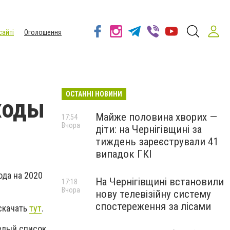
сайті
Оголошення
ОСТАННІ НОВИНИ
ходы
Майже половина хворих —
17:54
Вчора
діти: на Чернігівщині за
тиждень зареєстрували 41
випадок ГКІ
ода на 2020
На Чернігівщині встановили
17:18
Вчора
нову телевізійну систему
спостереження за лісами
скачать
тут
.
елый список