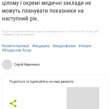
цілому і окремі медичні заклади не
можуть планувати показники на
наступний рік.
Якщо ви помітили помилку, виділіть необхідний текст і натисніть Ctrl + Enter, щоб
повідомити про це редакцію
#комп'ютерізація
#медицина
#медреформа
#лікарні
#Владислав Кухар
Сергій Кириченко
Поділіться та підписуйтесь на наші джерела