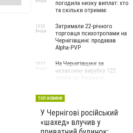
Вчора
погодила низку виплат: хто
та скільки отримає
Затримали 22-річного
13:53
Вчора
торговця психотропами на
Чернігівщині: продавав
Alpha-PVP
На Чернігівщині за
13:17
Вчора
незаконну вирубку 122
дерев до бюджету
сплатили понад 3 млн грн
ТОП НОВИНИ
У Чернігові російський
«шахед» влучив у
приватний будинок: