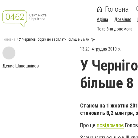
Головна
Афіша
Дозвілля
Потрібна допомога
Головна
У Чернігові борги по зарплатні більше 8 млн грн
13:20, 4 грудня 2019 р.
У Черніго
Денис Шапошніков
більше 8
Станом на 1 жовтня 2019
становить 8,2 млн грн, 
Про це
повідомляє
Голов
Зазначається, що у III кв