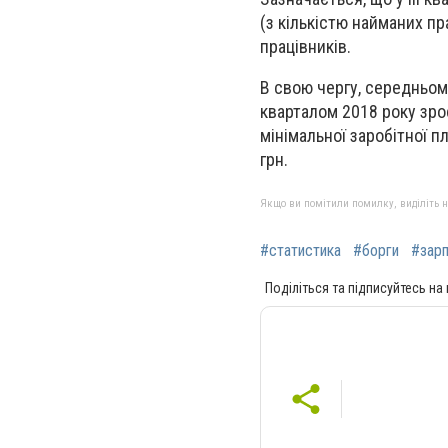
(з кількістю найманих пр
працівників.
В свою чергу, середньомі
кварталом 2018 року зрос
мінімальної заробітної п
грн.
Якщо ви помітили помилку, виділіть нео
#статистика
#борги
#зар
Поділіться та підписуйтесь на