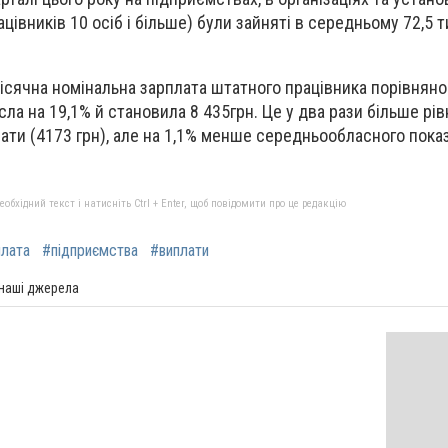
ацівників 10 осіб і більше) були зайняті в середньому 72,5 
сячна номінальна зарплата штатного працівника порівняно з
ла на 19,1% й становила 8 435грн. Це у два рази більше рів
лати (4173 грн), але на 1,1% менше середньообласного пока
бхідний текст і натисніть Ctrl + Enter, щоб повідомити про це редакцію
плата
#підприємства
#виплати
 наші джерела