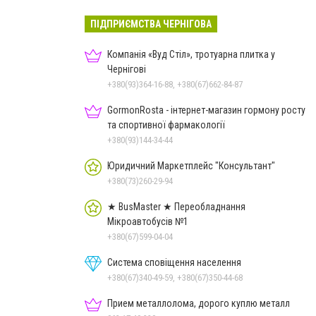
ПІДПРИЄМСТВА ЧЕРНІГОВА
Компанія «Вуд Стіл», тротуарна плитка у
Чернігові
+380(93)364-16-88, +380(67)662-84-87
GormonRosta - інтернет-магазин гормону росту
та спортивної фармакології
+380(93)144-34-44
Юридичний Маркетплейс "Консультант"
+380(73)260-29-94
★ BusMaster ★ Переобладнання
Мікроавтобусів №1
+380(67)599-04-04
Система сповіщення населення
+380(67)340-49-59, +380(67)350-44-68
Прием металлолома, дорого куплю металл