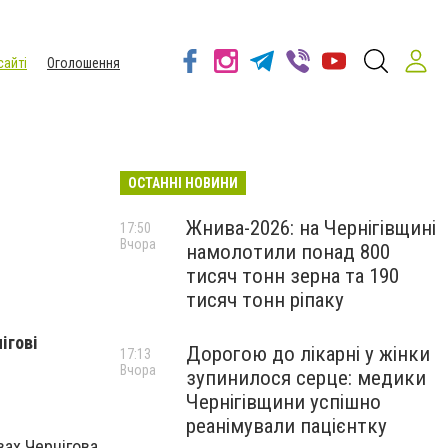
сайті
Оголошення
ОСТАННІ НОВИНИ
Жнива-2026: на Чернігівщині
17:50
Вчора
намолотили понад 800
тисяч тонн зерна та 190
тисяч тонн ріпаку
ігові
Дорогою до лікарні у жінки
17:13
Вчора
зупинилося серце: медики
Чернігівщини успішно
реанімували пацієнтку
овах Чернігова