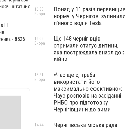
тисячі штатних
Понад у 11 разів перевищив
16:35
Вчора
норму: у Чернігові зупинили
пʼяного водія Tesla
 ІІІ
ня
Ще 148 чернігівців
зника - 8526
16:06
Вчора
отримали статус дитини,
яка постраждала внаслідок
війни
«Час ще є, треба
15:31
Вчора
використати його
максимально ефективно»:
Чаус розповів на засіданні
РНБО про підготовку
Чернігівщини до зими
Чернігівська міська рада
14:44