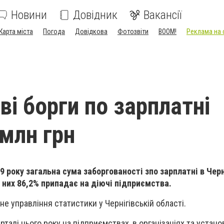
Новини
Довідник
Вакансії
Карта міста
Погода
Довідкова
Фотозвіти
BOOM!
Реклама на 
ві борги по зарплатні
 млн грн
 року загальна сума заборгованості зпо зарплатні в Черн
з них 86,2% припадає на діючі підприємства.
не управління статистики у Чернігівській області.
арталі цього року на підприємствах, в організаціях та устан