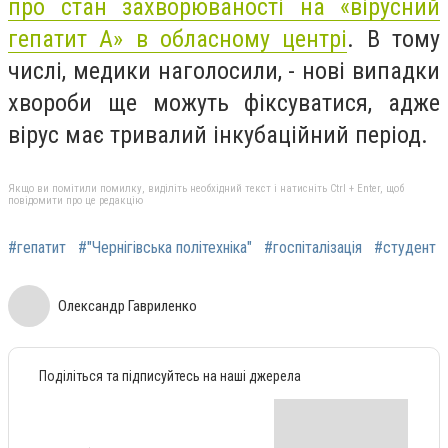
про стан захворюваності на «вірусний
гепатит А» в обласному центрі
. В тому
числі, медики наголосили, - нові випадки
хвороби ще можуть фіксуватися, адже
вірус має тривалий інкубаційний період.
Якщо ви помітили помилку, виділіть необхідний текст і натисніть Ctrl + Enter, щоб
повідомити про це редакцію
#гепатит
#"Чернігівська політехніка"
#госпіталізація
#студент
Олександр Гавриленко
Поділіться та підписуйтесь на наші джерела