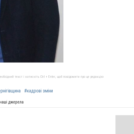
бхідний текст і натисніть Ctrl + Enter, щоб повідомити про це редакцію
рнігівщина
#кадрові зміни
 наші джерела