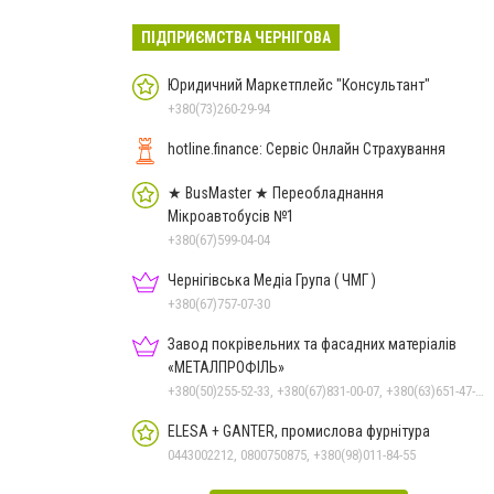
ПІДПРИЄМСТВА ЧЕРНІГОВА
Юридичний Маркетплейс "Консультант"
+380(73)260-29-94
hotline.finance: Сервіс Онлайн Страхування
★ BusMaster ★ Переобладнання
Мікроавтобусів №1
+380(67)599-04-04
Чернігівська Медіа Група ( ЧМГ )
+380(67)757-07-30
Завод покрівельних та фасадних матеріалів
«МЕТАЛПРОФІЛЬ»
+380(50)255-52-33, +380(67)831-00-07, +380(63)651-47-33
ELESA + GANTER, промислова фурнітура
0443002212, 0800750875, +380(98)011-84-55