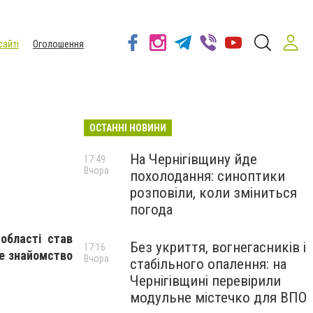
сайті
Оголошення
ОСТАННІ НОВИНИ
На Чернігівщину йде
17:49
Вчора
похолодання: синоптики
розповіли, коли зміниться
погода
області став
Без укриття, вогнегасників і
17:16
не знайомство
Вчора
стабільного опалення: на
Чернігівщині перевірили
модульне містечко для ВПО