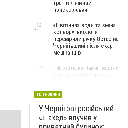
третій лінійний
прискорювач
«Цвітіння» води та зміна
13:21
Вчора
кольору: екологи
перевірили річку Остер на
Чернігівщині після скарг
мешканців
150 жителів Чернігівщини
12:37
Вчора
зможуть безкоштовно
опанувати професію
електрика
ТОП НОВИНИ
У Чернігові російський
«шахед» влучив у
приватний будинок: