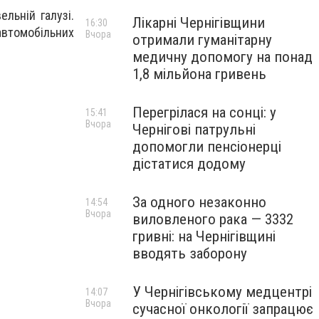
льній галузі.
Лікарні Чернігівщини
16:30
автомобільних
Вчора
отримали гуманітарну
медичну допомогу на понад
1,8 мільйона гривень
Перегрілася на сонці: у
15:41
Вчора
Чернігові патрульні
допомогли пенсіонерці
дістатися додому
За одного незаконно
14:54
Вчора
виловленого рака — 3332
гривні: на Чернігівщині
вводять заборону
У Чернігівському медцентрі
14:07
Вчора
сучасної онкології запрацює