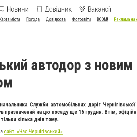
Новини
Довідник
Вакансії
Карта міста
Погода
Довідкова
Фотозвіти
BOOM!
Реклама на 
ський автодор з новим
ом
начальника Служби автомобільних доріг Чернігівської 
ув призначений на цю посаду ще 16 грудня. Втім, офіцій
тільки кілька днів тому.
на
сайті «Час Чернігівський»
.