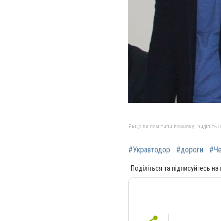
Якщо ви помітили помилку, виділіть нео
#Укравтодор
#дороги
#Че
Поділіться та підписуйтесь на