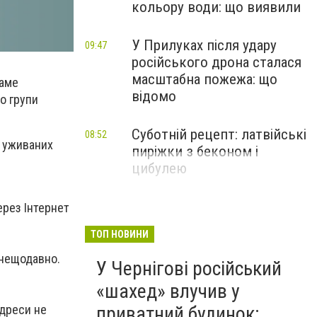
кольору води: що виявили
У Прилуках після удару
09:47
російського дрона сталася
масштабна пожежа: що
саме
відомо
до групи
Суботній рецепт: латвійські
08:52
м уживаних
пиріжки з беконом і
цибулею
ерез Інтернет
ТОП НОВИНИ
 нещодавно.
У Чернігові російський
«шахед» влучив у
адреси не
приватний будинок: