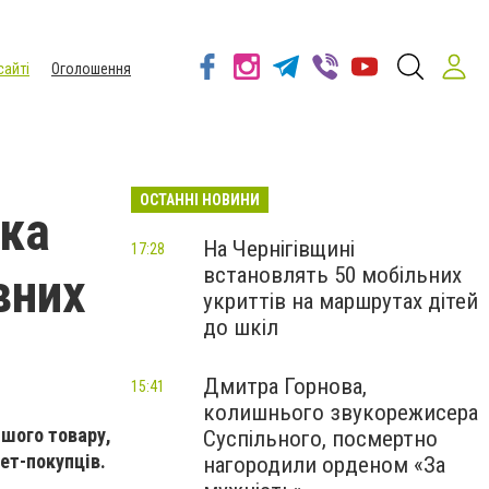
сайті
Оголошення
ОСТАННІ НОВИНИ
ька
На Чернігівщині
17:28
встановлять 50 мобільних
вних
укриттів на маршрутах дітей
до шкіл
Дмитра Горнова,
15:41
колишнього звукорежисера
ншого товару,
Суспільного, посмертно
нет-покупців.
нагородили орденом «За