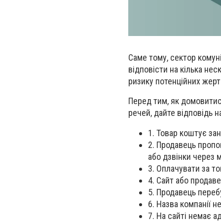
Саме тому, сектор комунік
відповісти на кілька нес
ризику потенційних жерт
Перед тим, як домовити
речей, дайте відповідь н
1. Товар коштує за
2. Продавець пропо
або дзвінки через 
3. Оплачувати за т
4. Сайт або продав
5. Продавець переб
6. Назва компанії н
7. На сайті немає а