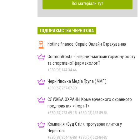
Всі матеріали тут
ПІДПРИЄМСТВА ЧЕРНІГОВА
hotline.finance: Сервіс Онлайн Страхування
GormonRosta - інтернет-магазин гормону росту
та спортивної фармакології
+380(93)144-34-44
Чернігівська Медіа Група ( ЧМГ )
+380(67)757-07-30
СЛУЖБА ОХРАНЫ Коммерческого охранного
предприятия «Форт-Т»
+380(67)763-69-15, +380(93)455-59-84
Компанія «Вуд Стіл», тротуарна плитка у
Чернігові
+380(93)364-16-88, +380(67)662-84-87