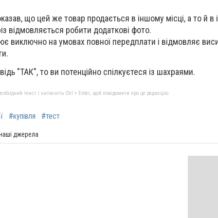
казав, що цей же товар продається в іншому місці, а то й в і
різ відмовляється робити додаткові фото.
ює виключно на умовах повної передплати і відмовляє вис
ти.
відь "ТАК", то ви потенційно спілкуєтеся із шахраями.
бхідний текст і натисніть Ctrl + Enter, щоб повідомити про це редакцію
ї
#купівля
#тест
 наші джерела