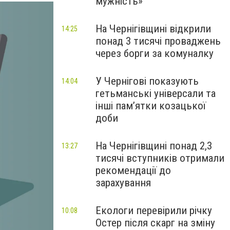
мужність»
На Чернігівщині відкрили
14:25
понад 3 тисячі проваджень
через борги за комуналку
У Чернігові показують
14:04
гетьманські універсали та
інші пам’ятки козацької
доби
На Чернігівщині понад 2,3
13:27
тисячі вступників отримали
рекомендації до
зарахування
Екологи перевірили річку
10:08
Остер після скарг на зміну