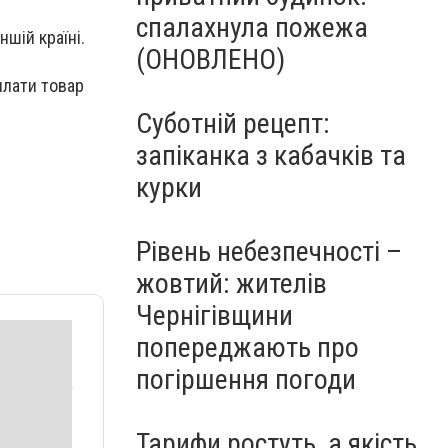
спалахнула пожежа
ншій країні.
(ОНОВЛЕНО)
илати товар
Суботній рецепт:
запіканка з кабачків та
курки
Рівень небезпечності –
жовтий: жителів
Чернігівщини
попереджають про
погіршення погоди
Тарифи ростуть, а якість