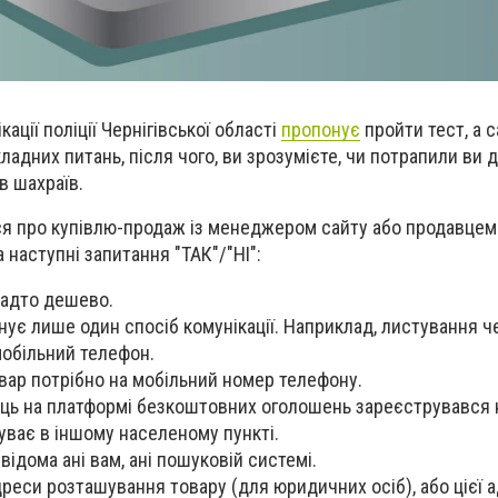
ації поліції Чернігівської області
пропонує
пройти тест, а 
кладних питань, після чого, ви зрозумієте, чи потрапили ви 
в шахраїв.
ся про купівлю-продаж із менеджером сайту або продавце
а наступні запитання "ТАК"/"НІ":
надто дешево.
нує лише один спосіб комунікації. Наприклад, листування ч
мобільний телефон.
овар потрібно на мобільний номер телефону.
ець на платформі безкоштовних оголошень зареєструвався
уває в іншому населеному пункті.
евідома ані вам, ані пошуковій системі.
дреси розташування товару (для юридичних осіб), або цієї 