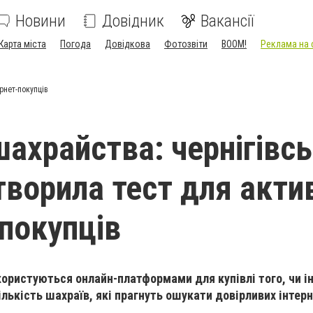
Новини
Довідник
Вакансії
Карта міста
Погода
Довідкова
Фотозвіти
BOOM!
Реклама на 
рнет-покупців
шахрайства: чернігівс
створила тест для акти
-покупців
 користуються онлайн-платформами для купівлі того, чи і
ількість шахраїв, які прагнуть ошукати довірливих інтер