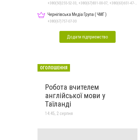
+380(50)255-52-33, +380(67)831-00-07, +380(63)651-47-33
Чернігівська Медіа Група ( ЧМГ )
+380(67)757-07-30
Додати підприємство
ОГОЛОШЕННЯ
Робота вчителем
англійської мови у
Таїланді
14:45, 2 серпня