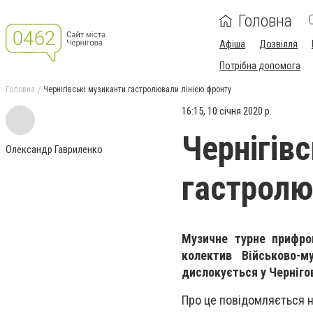
Головна
Афіша
Дозвілля
Потрібна допомога
Головна
Чернігівські музиканти гастролювали лінією фронту
16:15, 10 січня 2020 р.
Чернігів
Олександр Гавриленко
гастролю
Музичне турне прифро
колектив Військово-м
дислокується у Чернігов
Про це повідомляється 