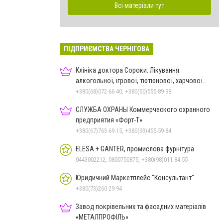
Всі матеріали тут
ПІДПРИЄМСТВА ЧЕРНІГОВА
Клініка доктора Сороки. Лікування:
алкогольної, ігрової, тютюнової, харчової
залежностей, неврозів т
+380(68)072-66-40, +380(50)555-89-98
СЛУЖБА ОХРАНЫ Коммерческого охранного
предприятия «Форт-Т»
+380(67)763-69-15, +380(93)455-59-84
ELESA + GANTER, промислова фурнітура
0443002212, 0800750875, +380(98)011-84-55
Юридичний Маркетплейс "Консультант"
+380(73)260-29-94
Завод покрівельних та фасадних матеріалів
«МЕТАЛПРОФІЛЬ»