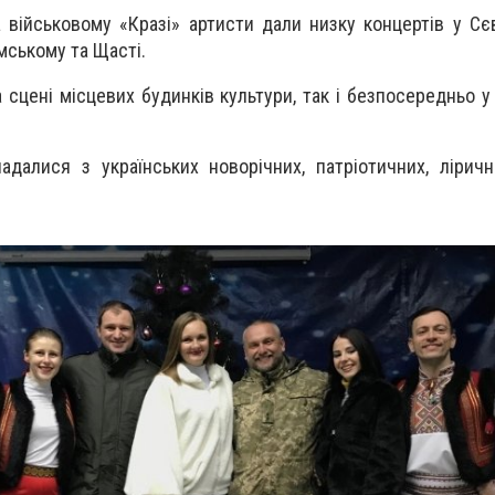
 військовому «Кразі» артисти дали низку концертів у Сє
имському та Щасті.
 сцені місцевих будинків культури, так і безпосередньо у
адалися з українських новорічних, патріотичних, ліричн