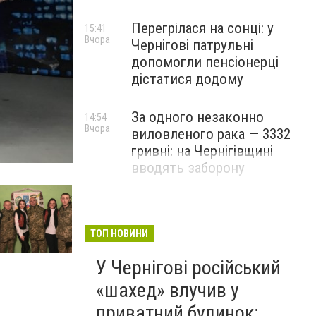
Перегрілася на сонці: у
15:41
Вчора
Чернігові патрульні
допомогли пенсіонерці
дістатися додому
За одного незаконно
14:54
Вчора
виловленого рака — 3332
гривні: на Чернігівщині
вводять заборону
ТОП НОВИНИ
У Чернігові російський
«шахед» влучив у
приватний будинок: