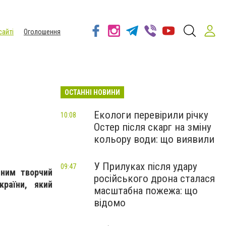
сайті
Оголошення
ОСТАННІ НОВИНИ
Екологи перевірили річку
10:08
Остер після скарг на зміну
кольору води: що виявили
У Прилуках після удару
09:47
сним творчий
російського дрона сталася
країни, який
масштабна пожежа: що
відомо