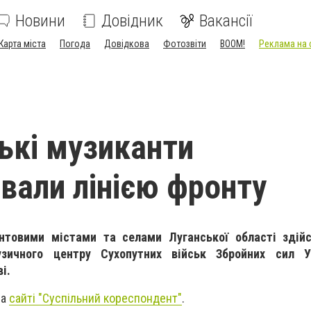
Новини
Довідник
Вакансії
Карта міста
Погода
Довідкова
Фотозвіти
BOOM!
Реклама на 
ські музиканти
вали лінією фронту
нтовими містами та селами Луганської області здій
узичного центру Сухопутних військ Збройних сил У
і.
на
сайті "Суспільний кореспондент"
.