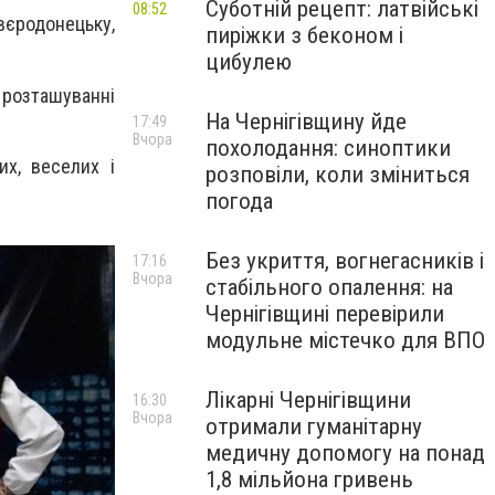
Суботній рецепт: латвійські
08:52
вєродонецьку,
пиріжки з беконом і
цибулею
 розташуванні
На Чернігівщину йде
17:49
Вчора
похолодання: синоптики
их, веселих і
розповіли, коли зміниться
погода
Без укриття, вогнегасників і
17:16
Вчора
стабільного опалення: на
Чернігівщині перевірили
модульне містечко для ВПО
Лікарні Чернігівщини
16:30
Вчора
отримали гуманітарну
медичну допомогу на понад
1,8 мільйона гривень