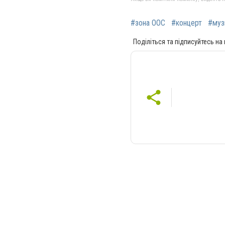
#зона ООС
#концерт
#муз
Поділіться та підписуйтесь на