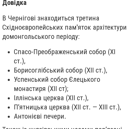
Довідка
В Чернігові знаходиться третина
Східноєвропейських пам'яток архітектури
домонгольського періоду:
Спасо-Преображенський собор (XI
ст.),
Борисоглібський собор (XII ст.),
Успенський собор Єлецького
монастиря (XII ст);
Іллінська церква (XII ст.),
П'ятницька церква (XII ст. — XIII ст.),
Антонієві печери.