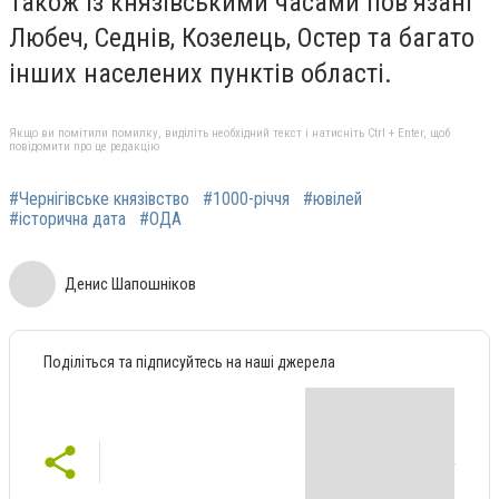
Також із князівськими часами пов’язані
Любеч, Седнів, Козелець, Остер та багато
інших населених пунктів області.
Якщо ви помітили помилку, виділіть необхідний текст і натисніть Ctrl + Enter, щоб
повідомити про це редакцію
#Чернігівське князівство
#1000-річчя
#ювілей
#історична дата
#ОДА
Денис Шапошніков
Поділіться та підписуйтесь на наші джерела