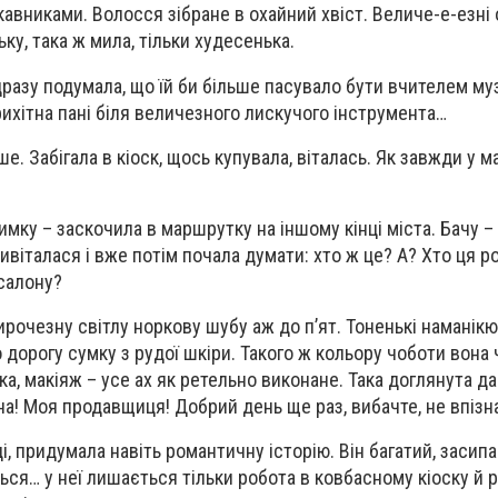
вниками. Волосся зібране в охайний хвіст. Величе-е-езні 
ку, така ж мила, тільки худесенька.
дразу подумала, що їй би більше пасувало бути вчителем му
крихітна пані біля величезного лискучого інструмента…
ше. Забігала в кіоск, щось купувала, віталась. Як завжди у 
имку – заскочила в маршрутку на іншому кінці міста. Бачу 
віталася і вже потім почала думати: хто ж це? А? Хто ця р
салону?
ирочезну світлу норкову шубу аж до п’ят. Тоненькі наманік
 дорогу сумку з рудої шкіри. Такого ж кольору чоботи вона
а, макіяж – усе ах як ретельно виконане. Така доглянута д
на! Моя продавщиця! Добрий день ще раз, вибачте, не впізн
і, придумала навіть романтичну історію. Він багатий, засипа
ся… у неї лишається тільки робота в ковбасному кіоску й 