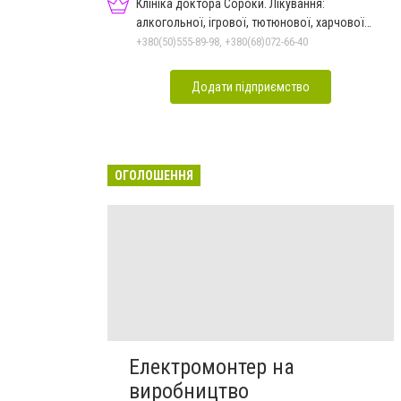
Клініка доктора Сороки. Лікування:
алкогольної, ігрової, тютюнової, харчової
залежностей, неврозів т
+380(50)555-89-98, +380(68)072-66-40
Додати підприємство
ОГОЛОШЕННЯ
Електромонтер на
виробництво