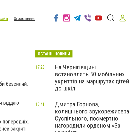
сайті
Оголошення
ОСТАННІ НОВИНИ
На Чернігівщині
17:28
встановлять 50 мобільних
укриттів на маршрутах дітей
 би безсилий.
до шкіл
 я віддаю
Дмитра Горнова,
15:41
колишнього звукорежисера
Суспільного, посмертно
х попередніх.
нагородили орденом «За
ечей закриті