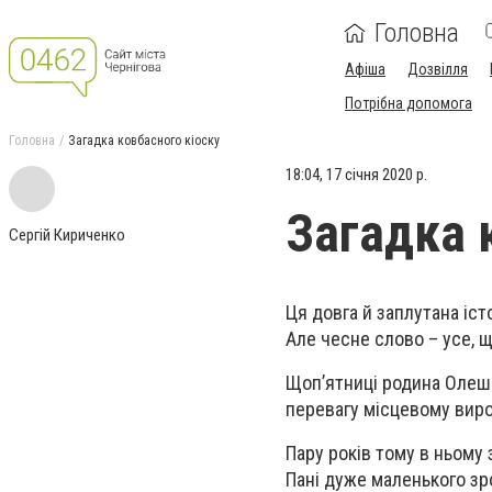
Головна
Афіша
Дозвілля
Потрібна допомога
Головна
Загадка ковбасного кіоску
18:04, 17 січня 2020 р.
Загадка 
Сергій Кириченко
Ця довга й заплутана іст
Але чесне слово – усе, щ
Щоп’ятниці родина Олешо
перевагу місцевому вироб
Пару років тому в ньому 
Пані дуже маленького зро