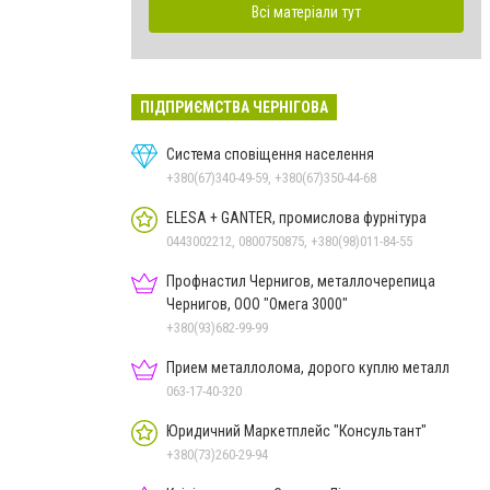
Всі матеріали тут
ПІДПРИЄМСТВА ЧЕРНІГОВА
Система сповіщення населення
+380(67)340-49-59, +380(67)350-44-68
ELESA + GANTER, промислова фурнітура
0443002212, 0800750875, +380(98)011-84-55
Профнастил Чернигов, металлочерепица
Чернигов, ООО "Омега 3000"
+380(93)682-99-99
Прием металлолома, дорого куплю металл
063-17-40-320
Юридичний Маркетплейс "Консультант"
+380(73)260-29-94