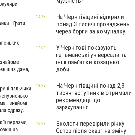
мужність»
окуляри.
На Чернігівщині відкрили
14:25
зики… Грати
понад 3 тисячі проваджень
через борги за комуналку
маленьких
У Чернігові показують
14:04
гетьманські універсали та
інші пам’ятки козацької
– знайоме
доби
озкішна дама,
На Чернігівщині понад 2,3
13:27
юрені пальчики
тисячі вступників отримали
 чепурненько
рекомендації до
ама… знайомі
зарахування
ала одразу.
є її перлами,
Екологи перевірили річку
10:08
розкішна
Остер після скарг на зміну