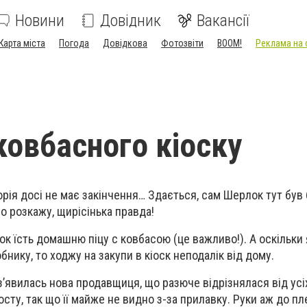
Новини
Довідник
Вакансії
Карта міста
Погода
Довідкова
Фотозвіти
BOOM!
Реклама на 
ковбасного кіоску
орія досі не має закінчення… Здається, сам Шерлок тут був
о розкажу, щирісінька правда!
к їсть домашню піцу с ковбасою (це важливо!). А оскільки
нику, то ходжу на закупи в кіоск неподалік від дому.
з’явилась нова продавщиця, що разюче відрізнялася від усі
сту, так що її майже не видно з-за прилавку. Руки аж до пл