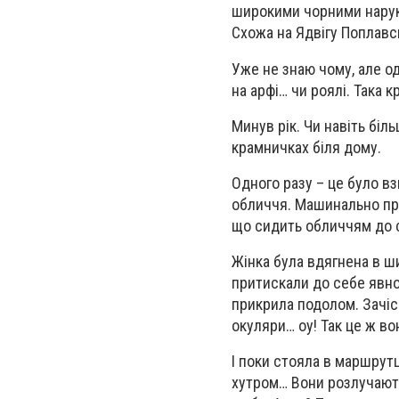
широкими чорними нарука
Схожа на Ядвігу Поплавсь
Уже не знаю чому, але о
на арфі… чи роялі. Така 
Минув рік. Чи навіть біль
крамничках біля дому.
Одного разу – це було вз
обличчя. Машинально при
що сидить обличчям до 
Жінка була вдягнена в ш
притискали до себе явно
прикрила подолом. Зачіск
окуляри… оу! Так це ж во
І поки стояла в маршрутц
хутром… Вони розлучають