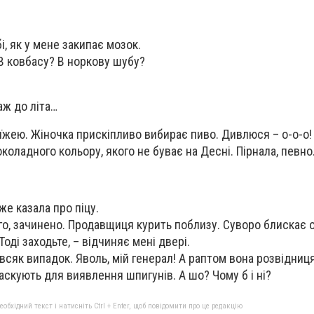
і, як у мене закипає мозок.
 В ковбасу? В норкову шубу?
аж до літа…
 їжею. Жіночка прискіпливо вибирає пиво. Дивлюся – о-о-о!
околадного кольору, якого не буває на Десні. Пірнала, певно
же казала про піцу.
кого, зачинено. Продавщиця курить поблизу. Суворо блискає 
Тоді заходьте, – відчиняє мені двері.
 всяк випадок. Яволь, мій генерал! А раптом вона розвідниц
маскують для виявлення шпигунів. А шо? Чому б і ні?
бхідний текст і натисніть Ctrl + Enter, щоб повідомити про це редакцію