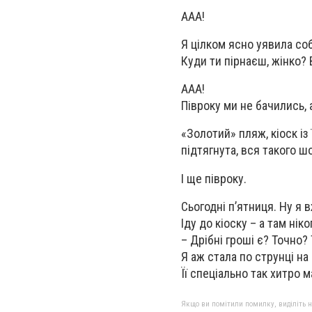
ААА!
Я цілком ясно уявила соб
Куди ти пірнаєш, жінко?
ААА!
Півроку ми не бачились, 
«Золотий» пляж, кіоск із
підтягнута, вся такого ш
І ще півроку.
Сьогодні п’ятниця. Ну я в
Іду до кіоску – а там ні
– Дрібні гроші є? Точно? 
Я аж стала по струнці на
Її спеціально так хитро 
Якщо ви помітили помилку, виділіть нео