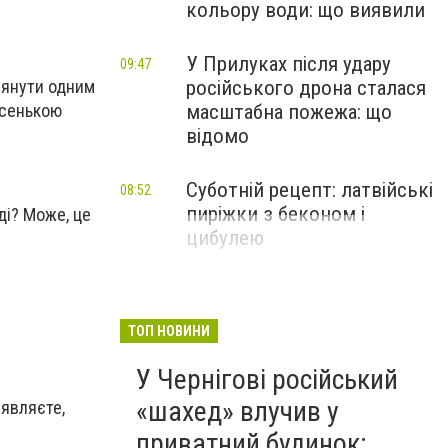
кольору води: що виявили
У Прилуках після удару
09:47
глянути одним
російського дрона сталася
есенькою
масштабна пожежа: що
відомо
Суботній рецепт: латвійські
08:52
пиріжки з беконом і
нді? Може, це
цибулею
ТОП НОВИНИ
У Чернігові російський
«шахед» влучив у
Уявляєте,
приватний будинок: