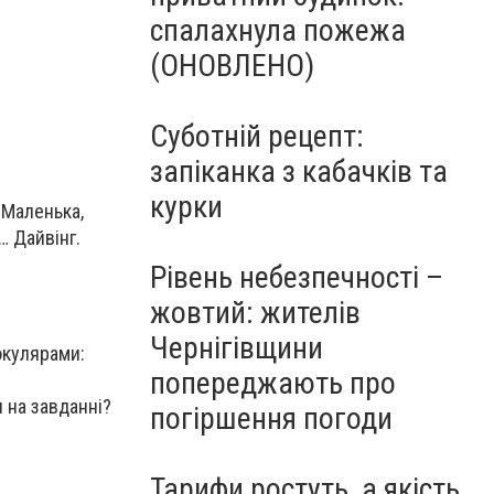
спалахнула пожежа
(ОНОВЛЕНО)
Суботній рецепт:
запіканка з кабачків та
курки
 Маленька,
… Дайвінг.
Рівень небезпечності –
жовтий: жителів
Чернігівщини
окулярами:
попереджають про
я на завданні?
погіршення погоди
Тарифи ростуть, а якість