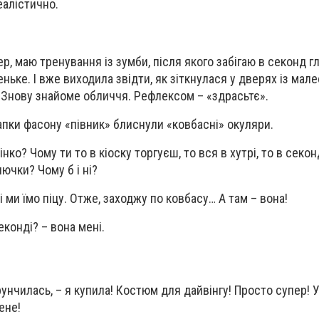
еалістично.
ер, маю тренування із зумби, після якого забігаю в секонд 
ньке. І вже виходила звідти, як зіткнулася у дверях із мал
 Знову знайоме обличчя. Рефлексом – «здрасьтє».
шапки фасону «півник» блиснули «ковбасні» окуляри.
інко? Чому ти то в кіоску торгуєш, то вся в хутрі, то в секо
нючки? Чому б і ні?
і ми їмо піцу. Отже, заходжу по ковбасу… А там – вона!
еконді? – вона мені.
унчилась, – я купила! Костюм для дайвінгу! Просто супер! 
ене!