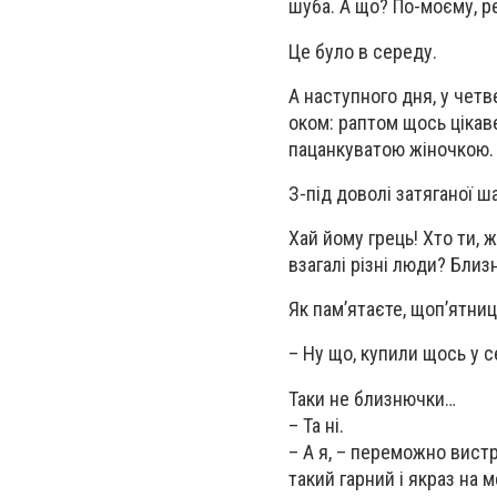
шуба. А що? По-моєму, р
Це було в середу.
А наступного дня, у четв
оком: раптом щось цікаве
пацанкуватою жіночкою.
З-під доволі затяганої 
Хай йому грець! Хто ти, ж
взагалі різні люди? Близ
Як пам’ятаєте, щоп’ятниц
– Ну що, купили щось у с
Таки не близнючки…
– Та ні.
– А я, – переможно вистр
такий гарний і якраз на м