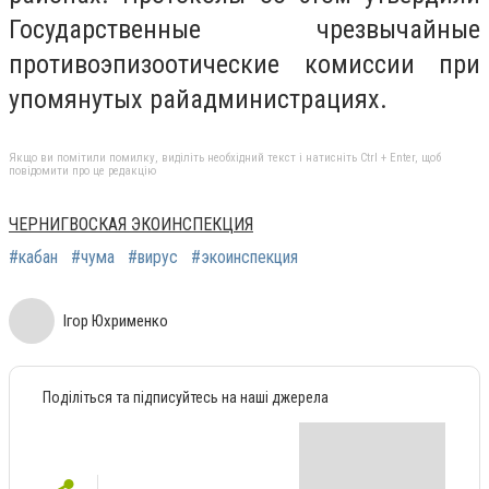
Государственные чрезвычайные
противоэпизоотические комиссии при
упомянутых райадминистрациях.
Якщо ви помітили помилку, виділіть необхідний текст і натисніть Ctrl + Enter, щоб
повідомити про це редакцію
ЧЕРНИГВОСКАЯ ЭКОИНСПЕКЦИЯ
#кабан
#чума
#вирус
#экоинспекция
Ігор Юхрименко
Поділіться та підписуйтесь на наші джерела