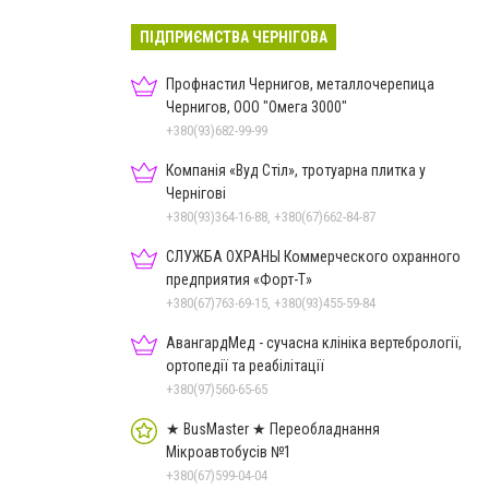
ПІДПРИЄМСТВА ЧЕРНІГОВА
Профнастил Чернигов, металлочерепица
Чернигов, ООО "Омега 3000"
+380(93)682-99-99
Компанія «Вуд Стіл», тротуарна плитка у
Чернігові
+380(93)364-16-88, +380(67)662-84-87
СЛУЖБА ОХРАНЫ Коммерческого охранного
предприятия «Форт-Т»
+380(67)763-69-15, +380(93)455-59-84
АвангардМед - сучасна клініка вертебрології,
ортопедії та реабілітації
+380(97)560-65-65
★ BusMaster ★ Переобладнання
Мікроавтобусів №1
+380(67)599-04-04