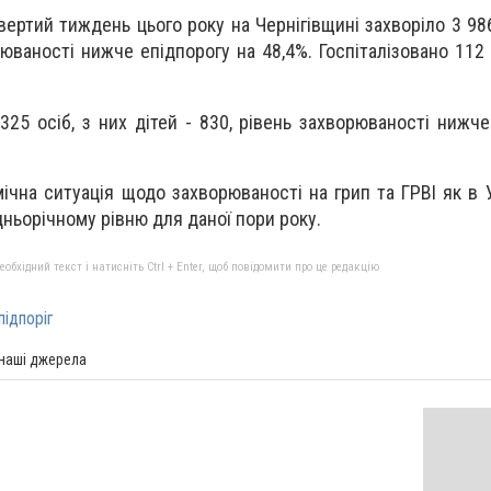
ертий тиждень цього року на Чернігівщині захворіло 3 986
рюваності нижче епідпорогу на 48,4%. Госпіталізовано 112 
 325 осіб, з них дітей - 830, рівень захворюваності нижч
ічна ситуація щодо захворюваності на грип та ГРВІ як в Ук
дньорічному рівню для даної пори року.
бхідний текст і натисніть Ctrl + Enter, щоб повідомити про це редакцію
підпоріг
 наші джерела