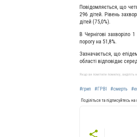
Повідомляється, що четв
296 дітей. Рівень захво
дітей (75,0%).
В Чернігові захворіло 1
порогу на 51,8%.
Зазначається, що епідем
області відповідає сере
Якщо ви помітили помилку, виділіть нео
#грип
#ГРВІ
#смерть
#е
Поділіться та підписуйтесь на