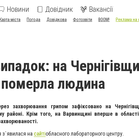
Новини
Довідник
Вакансії
Карта міста
Погода
Довідкова
Фотозвіти
BOOM!
Реклама на 
ипадок: на Чернігівщи
у померла людина
рез захворювання грипом зафіксовано на Чернігів
у районі. Крім того, на Варвинщині вперше в област
 захворюваності.
я з`явилася на
сайті
обласного лабораторного центру.