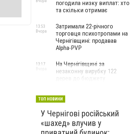
Вчора
погодила низку виплат: хто
та скільки отримає
Затримали 22-річного
13:53
Вчора
торговця психотропами на
Чернігівщині: продавав
Alpha-PVP
На Чернігівщині за
13:17
Вчора
незаконну вирубку 122
дерев до бюджету
сплатили понад 3 млн грн
ТОП НОВИНИ
У Чернігові російський
«шахед» влучив у
приватний будинок: