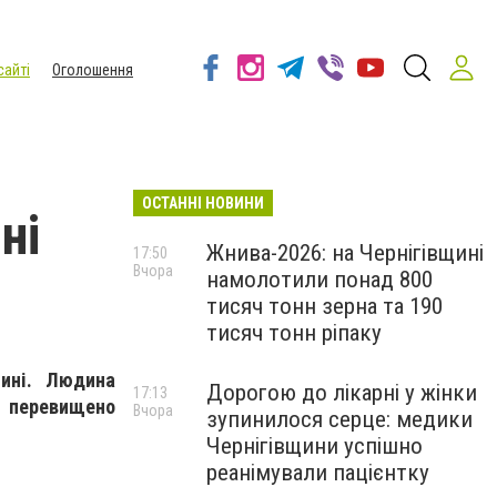
сайті
Оголошення
ОСТАННІ НОВИНИ
ні
Жнива-2026: на Чернігівщині
17:50
Вчора
намолотили понад 800
тисяч тонн зерна та 190
тисяч тонн ріпаку
щині. Людина
Дорогою до лікарні у жінки
17:13
і перевищено
Вчора
зупинилося серце: медики
Чернігівщини успішно
реанімували пацієнтку