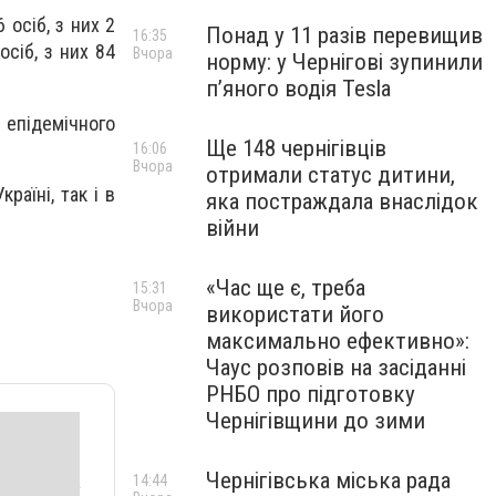
 осіб, з них 2
Понад у 11 разів перевищив
16:35
осіб, з них 84
Вчора
норму: у Чернігові зупинили
пʼяного водія Tesla
е епідемічного
Ще 148 чернігівців
16:06
Вчора
отримали статус дитини,
раїні, так і в
яка постраждала внаслідок
війни
«Час ще є, треба
15:31
Вчора
використати його
максимально ефективно»:
Чаус розповів на засіданні
РНБО про підготовку
Чернігівщини до зими
Чернігівська міська рада
14:44