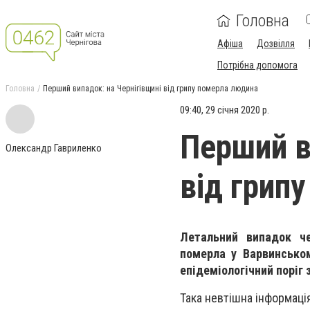
Головна
Афіша
Дозвілля
Потрібна допомога
Головна
Перший випадок: на Чернігівщині від грипу померла людина
09:40, 29 січня 2020 р.
Перший в
Олександр Гавриленко
від грип
Летальний випадок че
померла у Варвинськом
епідеміологічний поріг
Така невтішна інформаці