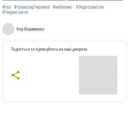
#газ
#транспортировка
#небаланс
#Укратрансгаз
#Черниговгаз
Ігор Юхрименко
Поділіться та підписуйтесь на наші джерела