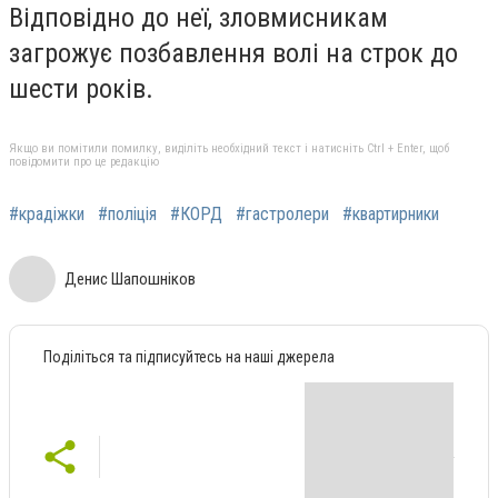
Відповідно до неї, зловмисникам
загрожує позбавлення волі на строк до
шести років.
Якщо ви помітили помилку, виділіть необхідний текст і натисніть Ctrl + Enter, щоб
повідомити про це редакцію
#крадіжки
#поліція
#КОРД
#гастролери
#квартирники
Денис Шапошніков
Поділіться та підписуйтесь на наші джерела