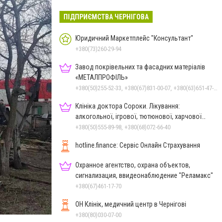
ПІДПРИЄМСТВА ЧЕРНІГОВА
Юридичний Маркетплейс "Консультант"
+380(73)260-29-94
Завод покрівельних та фасадних матеріалів
«МЕТАЛПРОФІЛЬ»
+380(50)255-52-33, +380(67)831-00-07, +380(63)651-47-33
Клініка доктора Сороки. Лікування:
алкогольної, ігрової, тютюнової, харчової
залежностей, неврозів т
+380(50)555-89-98, +380(68)072-66-40
hotline.finance: Сервіс Онлайн Страхування
Охранное агентство, охрана объектов,
сигнализация, ввидеонаблюдение "Реламакс"
+380(67)461-17-70
ОН Клінік, медичний центр в Чернігові
+380(80)030-07-00