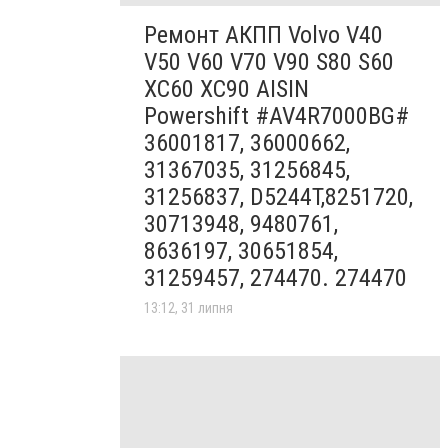
Ремонт АКПП Volvo V40
V50 V60 V70 V90 S80 S60
XC60 XC90 AISIN
Powershift #AV4R7000BG#
36001817, 36000662,
31367035, 31256845,
31256837, D5244T,8251720,
30713948, 9480761,
8636197, 30651854,
31259457, 274470. 274470
13:12, 31 липня