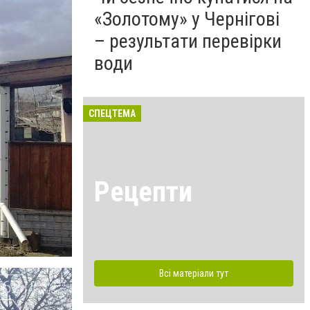
«Золотому» у Чернігові
– результати перевірки
води
СПЕЦТЕМА
Рецепти
Всі матеріали тут