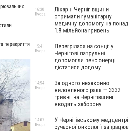
арювальних
Лікарні Чернігівщини
16:30
Вчора
отримали гуманітарну
медичну допомогу на понад
устили
1,8 мільйона гривень
та перекриття
Перегрілася на сонці: у
15:41
Вчора
Чернігові патрульні
допомогли пенсіонерці
дістатися додому
За одного незаконно
14:54
Вчора
виловленого рака — 3332
гривні: на Чернігівщині
вводять заборону
У Чернігівському медцентрі
14:07
Вчора
сучасної онкології запрацює