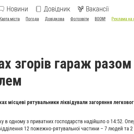
Новини
Довідник
Вакансії
Карта міста
Погода
Довідкова
Фотозвіти
BOOM!
Реклама на 
ах згорів гараж разом
ілем
уках місцеві рятувальники ліквідували загоряння легково
 в одному з приватних господарств надійшло о 14:52. Опе
 відділення 12 пожежно-рятувальної частини – 7 людей та 2