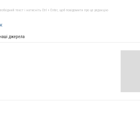
бхідний текст і натисніть Ctrl + Enter, щоб повідомити про це редакцію
ж
 наші джерела