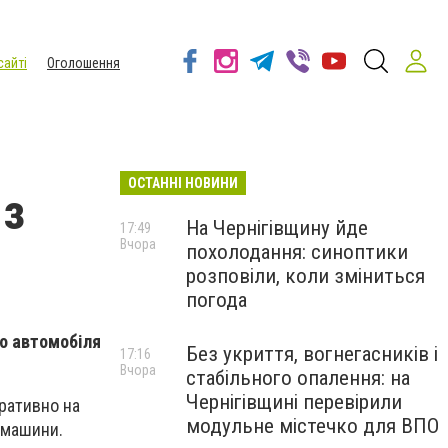
сайті
Оголошення
ОСТАННІ НОВИНИ
 з
На Чернігівщину йде
17:49
Вчора
похолодання: синоптики
розповіли, коли зміниться
погода
го автомобіля
Без укриття, вогнегасників і
17:16
Вчора
стабільного опалення: на
Чернігівщині перевірили
ративно на
модульне містечко для ВПО
 машини.