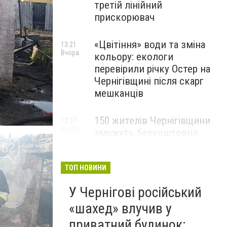
третій лінійний
прискорювач
«Цвітіння» води та зміна
13:21
Вчора
кольору: екологи
перевірили річку Остер на
Чернігівщині після скарг
мешканців
150 жителів Чернігівщини
12:37
Вчора
зможуть безкоштовно
опанувати професію
електрика
ТОП НОВИНИ
У Чернігові російський
«шахед» влучив у
приватний будинок: