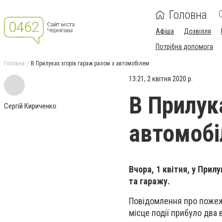
Головна
Афіша
Дозвілля
Потрібна допомога
Головна
В Прилуках згорів гараж разом з автомобілем
13:21, 2 квітня 2020 р.
В Прилук
Сергій Кириченко
автомоб
Вчора, 1 квітня, у Прил
та гаражу.
Повідомлення про пожежу
місце події прибуло два