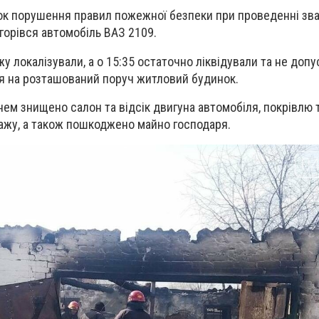
ок порушення правил пожежної безпеки при проведенні зв
загорівся автомобіль ВАЗ 2109.
у локалізували, а о 15:35 остаточно ліквідували та не доп
 на розташований поруч житловий будинок.
нем знищено салон та відсік двигуна автомобіля, покрівлю 
аражу, а також пошкоджено майно господаря.