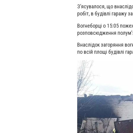
З’
ясувалося, що
внаслід
робіт, в будівлі гаражу 
Вогнеборці о 15:05 пожеж
розповсюдження полум'я
Внаслідок загоряння вог
по всій площі будівлі г