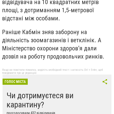
відвідувача на 10 квадратних метрів
площі, з дотриманням 1,5-метрової
відстані між особами.
Раніше Кабмін зняв заборону на
діяльність зоомагазинів і ветклінік. А
Міністерство охорони здоров’я дали
дозвіл на роботу продовольчих ринків.
Якщо ви помітили помилку, виділіть необхідний текст і натисніть Ctrl + Enter, щоб
повідомити про це редакцію
ГОЛОС МІСТА
Чи дотримуєтеся ви
карантину?
проголосували 432 відвідувачів