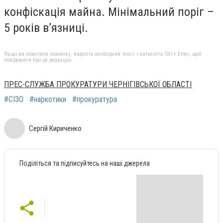
конфіскація майна. Мінімальний поріг –
5
років в’
язниці.
Якщо ви помітили помилку, виділіть необхідний текст і натисніть Ctrl + Enter, щоб
повідомити про це редакцію
ПРЕС-СЛУЖБА ПРОКУРАТУРИ ЧЕРНІГІВСЬКОЇ ОБЛАСТІ
#СІЗО
#наркотики
#прокуратура
Сергій Кириченко
Поділіться та підписуйтесь на наші джерела