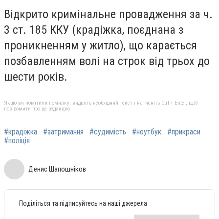
Відкрито кримінальне провадження за ч.
3 ст. 185 ККУ (крадіжка, поєднана з
проникненням у житло), що карається
позбавленням волі на строк від трьох до
шести років.
Якщо ви помітили помилку, виділіть необхідний текст і натисніть Ctrl + Enter, щоб
повідомити про це редакцію
#крадіжка
#затримання
#судимість
#ноутбук
#прикраси
#поліція
Денис Шапошніков
Поділіться та підписуйтесь на наші джерела