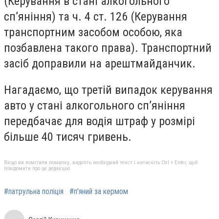
(Керування в стані алкогольного
сп’яніння) та ч. 4 ст. 126 (Керування
транспортним засобом особою, яка
позбавлена такого права). Транспортний
засіб доправили на арештмайданчик.
Нагадаємо, що третій випадок керування
авто у стані алкогольного сп’яніння
передбачає для водія штраф у розмірі
більше 40 тисяч гривень.
Якщо ви помітили помилку, виділіть необхідний текст і натисніть Ctrl + Enter, щоб
повідомити про це редакцію
#патрульна поліція
#п'яний за кермом