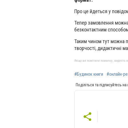
Про це йдеться у повідо
Тепер замовлення можна 
безконтактним способом
Таким чином тут можна пр
творчості, дидактичні ма
Якщо ви помітили помилку, виділіть нео
#Будинок книги
#онлайн-р
Поділіться та підписуйтесь на