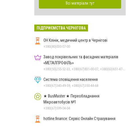
Всі матеріали тут
ПІДПРИЄМСТВА ЧЕРНІГОВА
ОН Клінік, медичний центр в Чернігові
+380(80)030-07-00
Завод покрівельних та фасадних матеріалів
«МЕТАЛПРОФІЛЬ»
+380(50)255-52-33, +380(67)831-00-07, +380(63)651-47-33
Система сповіщення населення
+380(67)340-49-59, +380(67)350-44-68
★ BusMaster ★ Переобладнання
Мікроавтобусів №1
+380(67)599-04-04
hotline.finance: Сервіс Онлайн Страхування