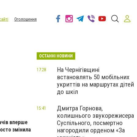
сайті
Оголошення
ОСТАННІ НОВИНИ
На Чернігівщині
17:28
встановлять 50 мобільних
укриттів на маршрутах дітей
до шкіл
Дмитра Горнова,
15:41
колишнього звукорежисера
ачів вперше
Суспільного, посмертно
росто змінила
нагородили орденом «За