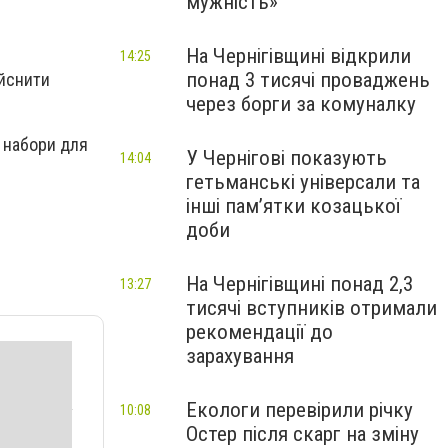
мужність»
На Чернігівщині відкрили
14:25
понад 3 тисячі проваджень
ійснити
через борги за комуналку
, набори для
У Чернігові показують
14:04
гетьманські універсали та
інші пам’ятки козацької
доби
На Чернігівщині понад 2,3
13:27
тисячі вступників отримали
рекомендації до
зарахування
Екологи перевірили річку
10:08
Остер після скарг на зміну