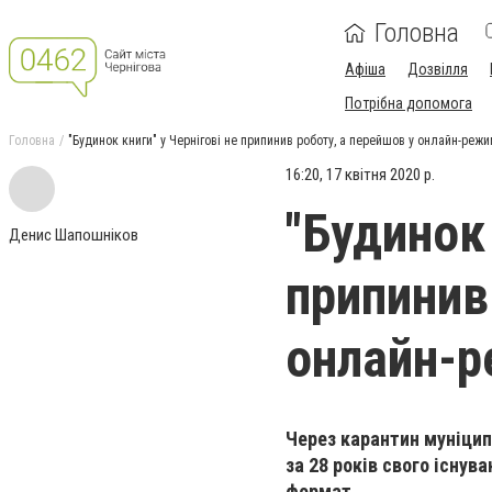
Головна
Афіша
Дозвілля
Потрібна допомога
Головна
"Будинок книги" у Чернігові не припинив роботу, а перейшов у онлайн-реж
16:20, 17 квітня 2020 р.
"Будинок 
Денис Шапошніков
припинив
онлайн-
Через карантин муніцип
за 28 років свого існув
формат.