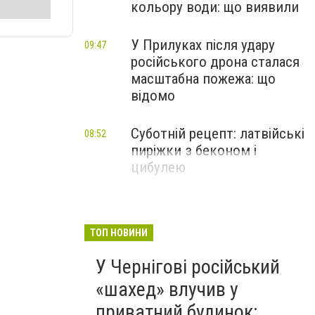
кольору води: що виявили
У Прилуках після удару
09:47
російського дрона сталася
масштабна пожежа: що
відомо
Суботній рецепт: латвійські
08:52
пиріжки з беконом і
цибулею
ТОП НОВИНИ
У Чернігові російський
«шахед» влучив у
приватний будинок: