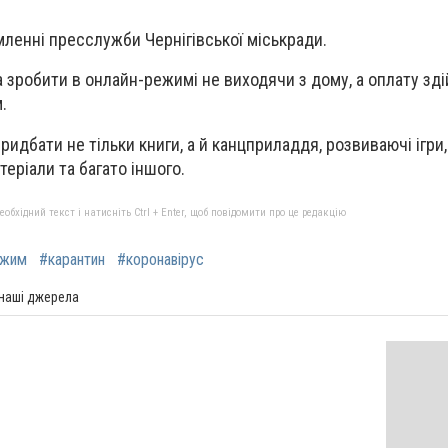
мленні пресслужби Чернігівської міськради.
зробити в онлайн-режимі не виходячи з дому, а оплату зд
.
идбати не тільки книги, а й канцприладдя, розвиваючі ігри
теріали та багато іншого.
бхідний текст і натисніть Ctrl + Enter, щоб повідомити про це редакцію
ежим
#карантин
#коронавірус
 наші джерела