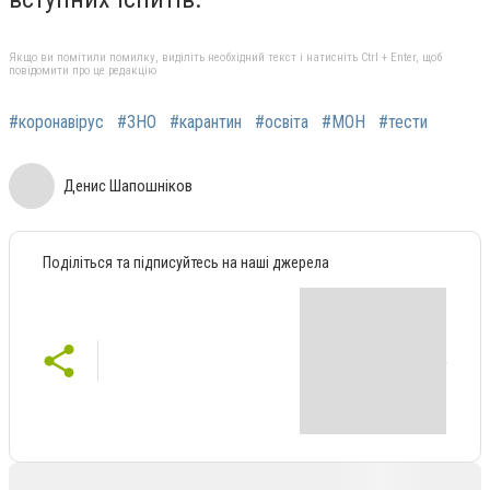
Якщо ви помітили помилку, виділіть необхідний текст і натисніть Ctrl + Enter, щоб
повідомити про це редакцію
#коронавірус
#ЗНО
#карантин
#освіта
#МОН
#тести
Денис Шапошніков
Поділіться та підписуйтесь на наші джерела