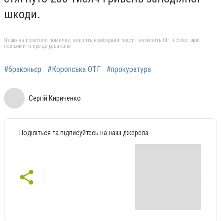
шкоди.
Якщо ви помітили помилку, виділіть необхідний текст і натисніть Ctrl + Enter, щоб
повідомити про це редакцію
#браконьєр
#Коропська ОТГ
#прокуратура
Сергій Кириченко
Поділіться та підписуйтесь на наші джерела