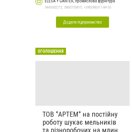
ELESA + GANTER, промислова фурнітура
0443002212, 0800750875, +380(98)011-84-55
Додати підприємство
ОГОЛОШЕННЯ
ТОВ "АРТЕМ" на постійну
роботу шукає мельників
та різноробочих на млин