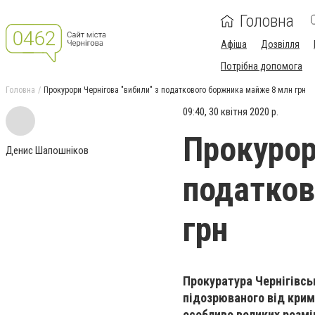
Головна
Афіша
Дозвілля
Потрібна допомога
Головна
Прокурори Чернігова "вибили" з податкового боржника майже 8 млн грн
09:40, 30 квітня 2020 р.
Прокурор
Денис Шапошніков
податков
грн
Прокуратура Чернігівсь
підозрюваного від крим
особливо великих розмір