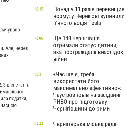
Понад у 11 разів перевищив
16:35
норму: у Чернігові зупинили
пʼяного водія Tesla
плачувало
Ще 148 чернігівців
16:06
отримали статус дитини,
. Але, через
яка постраждала внаслідок
ених
війни
«Час ще є, треба
15:31
використати його
 3 цієї статті,
максимально ефективно»:
имінальної
Чаус розповів на засіданні
тила податки,
РНБО про підготовку
оєчасною
Чернігівщини до зими
Чернігівська міська рада
14:44