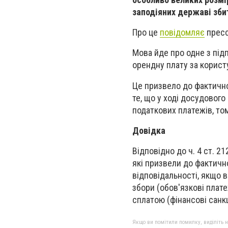
заподіяних державі зби
Про це
повідомляє
пресс
Мова йде про одне з під
орендну плату за корист
Це призвело до фактичн
те, що у ході досудовог
податкових платежів, то
Довідка
Відповідно до ч. 4 ст. 212
які призвели до фактичн
відповідальності, якщо 
збори (обов'язкові плат
сплатою (фінансові санкці
Якщо ви помітили помилку, виділіть нео