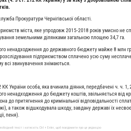
тків.
лужба Прокуратури Чернігівської області.
приємств міста, яке упродовж 2015-2018 років умисно не с
ування земельними ділянками загальною площею 34,7 га.
ого ненадходження до державного бюджету майже 8 млн грн
о розслідування підприємством сплачено усю суму несплач
му всі звинувачення знімаються.
 КК України особа, яка вчинила діяння, передбачені ч. ч. 1, 2,
ого ненадходження до бюджету коштів, звільняється від кр
вона до притягнення до кримінальної відповідальності спла
ежі), а також відшкодувала шкоду, завдану державі їх несв
ї, пеня).
бхідний текст і натисніть Ctrl + Enter, щоб повідомити про це редакцію