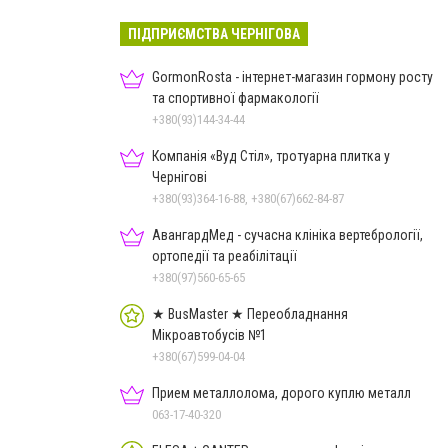
ПІДПРИЄМСТВА ЧЕРНІГОВА
GormonRosta - інтернет-магазин гормону росту
та спортивної фармакології
+380(93)144-34-44
Компанія «Вуд Стіл», тротуарна плитка у
Чернігові
+380(93)364-16-88, +380(67)662-84-87
АвангардМед - сучасна клініка вертебрології,
ортопедії та реабілітації
+380(97)560-65-65
★ BusMaster ★ Переобладнання
Мікроавтобусів №1
+380(67)599-04-04
Прием металлолома, дорого куплю металл
063-17-40-320