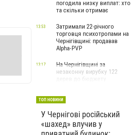
погодила низку виплат: хто
та скільки отримає
Затримали 22-річного
13:53
торговця психотропами на
Чернігівщині: продавав
Alpha-PVP
На Чернігівщині за
13:17
незаконну вирубку 122
дерев до бюджету
сплатили понад 3 млн грн
ТОП НОВИНИ
У Чернігові російський
«шахед» влучив у
приватний будинок: