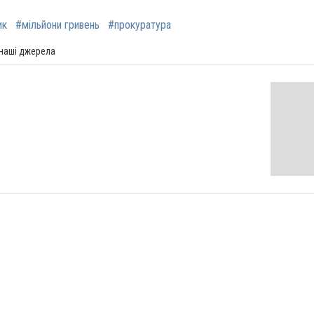
ик
#мільйони гривень
#прокуратура
 наші джерела