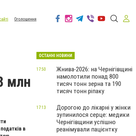
сайті
Оголошення
ОСТАННІ НОВИНИ
з
Жнива-2026: на Чернігівщині
17:50
намолотили понад 800
8 млн
тисяч тонн зерна та 190
тисяч тонн ріпаку
Дорогою до лікарні у жінки
17:13
зупинилося серце: медики
ити
Чернігівщини успішно
 податків в
реанімували пацієнтку
атою