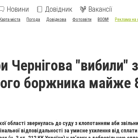
Новини
Довідник
Вакансії
Карта міста
Погода
Довідкова
Фотозвіти
BOOM!
Реклама на 
и Чернігова "вибили" 
ого боржника майже 
кої області звернулась до суду з клопотанням аби звільн
інальної відповідальності за умисне ухилення від сплати
ах (ч. 3 ст. 212 КК України) у зв’язку з добровільною спл