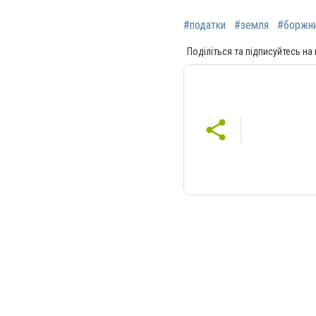
#податки
#земля
#боржн
Поділіться та підписуйтесь на