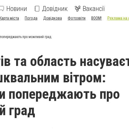
Новини
Довідник
Вакансії
Карта міста
Погода
Довідкова
Фотозвіти
BOOM!
Реклама на 
ки попереджають про можливий град
гів та область насуває
 шквальним вітром:
и попереджають про
й град