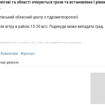
рнігові та області очікуються грози та встановлено І ріве
.
гівський обласний центр з гідрометеорології.
ли вітру в районі 15-20 м/с. Подекуди може випадати град.
бхідний текст і натисніть Ctrl + Enter, щоб повідомити про це редакцію
#синоптики
#прогноз
 наші джерела