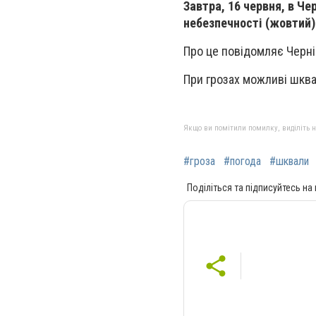
Завтра, 16 червня, в Че
небезпечності (
жовтий
)
Про це повідомляє Черні
При грозах можливі шква
Якщо ви помітили помилку, виділіть нео
#гроза
#погода
#шквали
Поділіться та підписуйтесь на