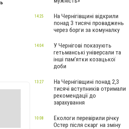
мужність»
нь
На Чернігівщині відкрили
14:25
понад 3 тисячі проваджень
через борги за комуналку
У Чернігові показують
14:04
гетьманські універсали та
інші пам’ятки козацької
доби
На Чернігівщині понад 2,3
13:27
тисячі вступників отримали
рекомендації до
зарахування
Екологи перевірили річку
10:08
Остер після скарг на зміну