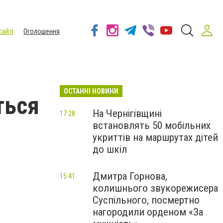
сайті
Оголошення
ОСТАННІ НОВИНИ
ться
На Чернігівщині
17:28
встановлять 50 мобільних
укриттів на маршрутах дітей
до шкіл
Дмитра Горнова,
15:41
колишнього звукорежисера
Суспільного, посмертно
нагородили орденом «За