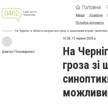
Головна
Афіша
Дозвілля
Потрібна допомога
Головна
На Чернігів та область насувається гроза зі шквальним вітром: синопти
16:28, 15 червня 2020 р.
На Черні
Дмитро Пономаренко
гроза зі
синоптик
можливи