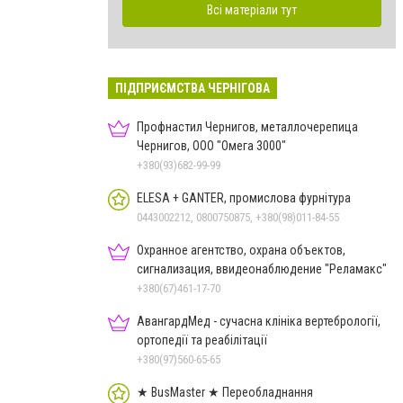
Всі матеріали тут
ПІДПРИЄМСТВА ЧЕРНІГОВА
Профнастил Чернигов, металлочерепица
Чернигов, ООО "Омега 3000"
+380(93)682-99-99
ELESA + GANTER, промислова фурнітура
0443002212, 0800750875, +380(98)011-84-55
Охранное агентство, охрана объектов,
сигнализация, ввидеонаблюдение "Реламакс"
+380(67)461-17-70
АвангардМед - сучасна клініка вертебрології,
ортопедії та реабілітації
+380(97)560-65-65
★ BusMaster ★ Переобладнання