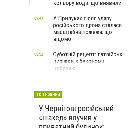
кольору води: що виявили
У Прилуках після удару
09:47
російського дрона сталася
масштабна пожежа: що
відомо
Суботній рецепт: латвійські
08:52
пиріжки з беконом і
цибулею
ТОП НОВИНИ
У Чернігові російський
«шахед» влучив у
приватний будинок: